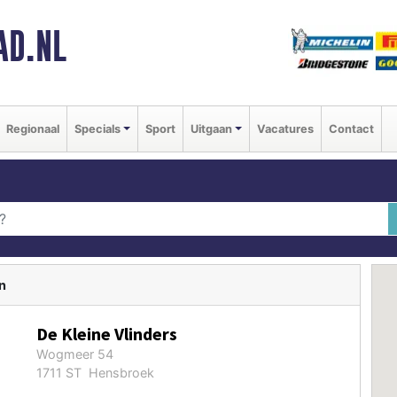
AD.NL
Regionaal
Specials
Sport
Uitgaan
Vacatures
Contact
n
De Kleine Vlinders
Wogmeer 54
1711 ST Hensbroek