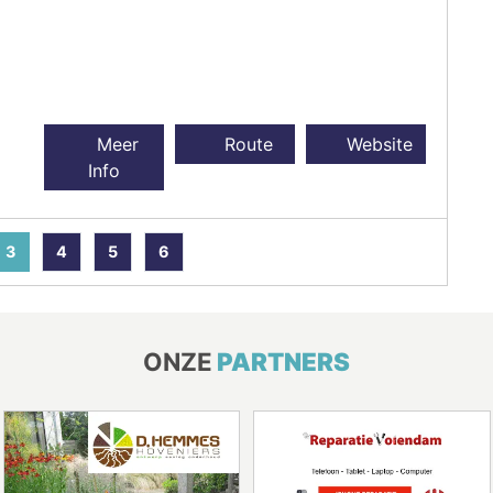
Meer
Route
Website
Info
3
4
5
6
ONZE
PARTNERS