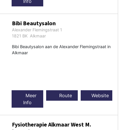
Info
Bibi Beautysalon
Alexander Flemingstraat 1
1821 BK Alkmaar
Bibi Beautysalon aan de Alexander Flemingstraat in
Alkmaar
Meer
Route
Website
Info
Fysiotherapie Alkmaar West M.