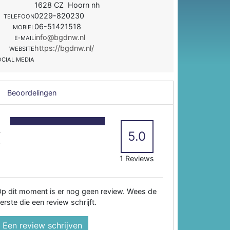
1628 CZ Hoorn nh
0229-820230
TELEFOON
06-51421518
MOBIEL
info@bgdnw.nl
E-MAIL
https://bgdnw.nl/
WEBSITE
OCIAL MEDIA
Beoordelingen
5
4
5.0
3
2
1 Reviews
p dit moment is er nog geen review. Wees de
erste die een review schrijft.
Een review schrijven