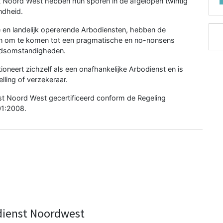
t Noord West hebben hun sporen in de afgelopen twintig
ndheid.
e en landelijk opererende Arbodiensten, hebben de
aan om te komen tot een pragmatische en no-nonsens
eidsomstandigheden.
neert zichzelf als een onafhankelijke Arbodienst en is
lling of verzekeraar.
st Noord West gecertificeerd conform de Regeling
01:2008.
dienst Noordwest