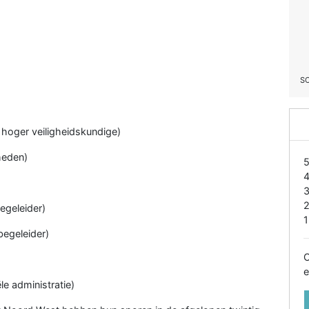
S
n hoger veiligheidskundige)
heden)
egeleider)
1
begeleider)
O
e
le administratie)