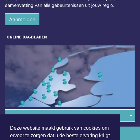
samenvatting van alle gebeurtenissen uit jouw regio.
Aanmelden
ONLINE DAGBLADEN
Overige dagbladen in de regio
Deze website maakt gebruik van cookies om
Algemene voorwaarden
ervoor te zorgen dat u de beste ervaring krijgt