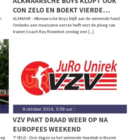
ALKMAARSCHE BOYS KLOPT OOK
CON ZELO EN BOEKT VIERDE
OVERWINNING OP RIJ
n
ALKMAAR - Alkmaarsche Boys blijft aan de winnende hand.
Ondanks een moeizame eerste helft wist de ploeg van
trainer/coach Roy Rowinkel zondag een [...]
9 oktober 2024, 5:58 uur
|
VZV PAKT DRAAD WEER OP NA
EUROPEES WEEKEND
 op
'T VELD - Drie dagen na het winnende tweeluik in Bosnië