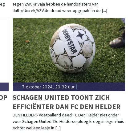
oeg
tegen ZVK Krivaja hebben de handbalsters van
JuRo/Unirek/VZV de draad weer opgepakt in de [...]
7 oktober 2024, 20:32 uur
|
OP
SCHAGEN UNITED TOONT ZICH
EFFICIËNTER DAN FC DEN HELDER
DEN HELDER - Voetballend deed FC Den Helder niet onder
voor Schagen United. De Helderse ploeg kreeg in eigen huis
echter wel een lesje in [...]