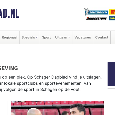
AD.NL
Regionaal
Specials
Sport
Uitgaan
Vacatures
Contact
GEVING
 op een plek. Op Schager Dagblad vind je uitslagen,
ver lokale sportclubs en sportevenementen. Van
wij volgen de sport in Schagen op de voet.
lrennen door de polderwegen en paardrijden in het