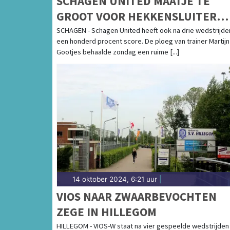
SCHAGEN UNITED MAATJE TE
GROOT VOOR HEKKENSLUITER
DWOW
SCHAGEN - Schagen United heeft ook na drie wedstrijde
een honderd procent score. De ploeg van trainer Martijn
Gootjes behaalde zondag een ruime [...]
14 oktober 2024, 6:21 uur
|
VIOS NAAR ZWAARBEVOCHTEN
ZEGE IN HILLEGOM
HILLEGOM - VIOS-W staat na vier gespeelde wedstrijden