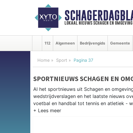
SCHAGERDAGBL
lokaal nieuws schagen en omgeving
112
Algemeen
Bedrijvengids
Gemeente
Home
Sport
Pagina 37
SPORTNIEUWS SCHAGEN EN OM
Al het sportnieuws uit Schagen en omgeving
wedstrijdverslagen en het laatste nieuws o
voetbal en handbal tot tennis en atletiek - 
LOKALE SPORT SCHAGEN
Van SV Schagen en VV Harenkarspel tot wie