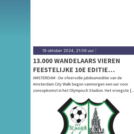
Noord-Hollandse platteland — sport in Schage
hoogte van alle sportieve uitslagen en prest
19 oktober 2024, 21:09 uur
|
13.000 WANDELAARS VIEREN
FEESTELIJKE 10E EDITIE
AMSTERDAM CITY WALK
AMSTERDAM - De sfeervolle jubileumeditie van de
Amsterdam City Walk begon vanmorgen een uur voor
zonsopkomst in het Olympisch Stadion. Het vroegste [...