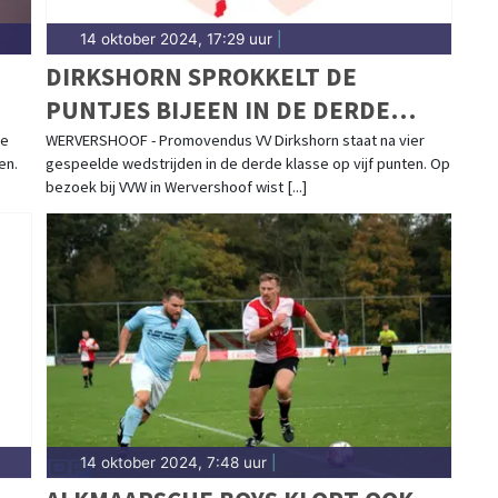
14 oktober 2024, 17:29 uur
|
DIRKSHORN SPROKKELT DE
PUNTJES BIJEEN IN DE DERDE
KLASSE
de
WERVERSHOOF - Promovendus VV Dirkshorn staat na vier
en.
gespeelde wedstrijden in de derde klasse op vijf punten. Op
bezoek bij VVW in Wervershoof wist [...]
14 oktober 2024, 7:48 uur
|