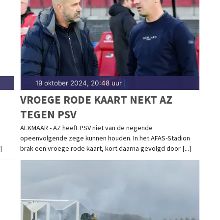
n past bij het agrarische karakter. Blijf op de
aties in Schagen.
19 oktober 2024, 20:48 uur
|
VROEGE RODE KAART NEKT AZ
TEGEN PSV
ALKMAAR - AZ heeft PSV niet van de negende
opeenvolgende zege kunnen houden. In het AFAS-Stadion
]
brak een vroege rode kaart, kort daarna gevolgd door [...]