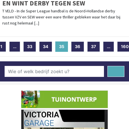
EN WINT DERBY TEGEN SEW
T VELD - In de Super League handbal is de Noord-Hollandse derby
tussen VZV en SEW weer een ware thriller gebleken waar het daar bij
rust nog helemaal [...]
1
...
33
34
35
(current)
36
37
...
160