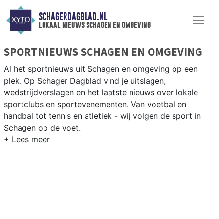
SCHAGERDAGBLAD.NL
lokaal nieuws schagen en omgeving
SPORTNIEUWS SCHAGEN EN OMGEVING
Al het sportnieuws uit Schagen en omgeving op een
plek. Op Schager Dagblad vind je uitslagen,
wedstrijdverslagen en het laatste nieuws over lokale
sportclubs en sportevenementen. Van voetbal en
handbal tot tennis en atletiek - wij volgen de sport in
Schagen op de voet.
LOKALE SPORT SCHAGEN
Van SV Schagen en VV Harenkarspel tot wielrennen
door de polderwegen en paardrijden in het Noord-
Hollandse platteland — sport in Schagen past bij het
agrarische karakter. Blijf op de hoogte van alle sportieve
uitslagen en prestaties in Schagen.