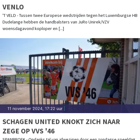
VENLO
'T VELD - Tussen twee Europese wedstrijden tegen het Luxemburgse HB
Dudelange hebben de handbalsters van JuRo Unirek/VZV
woensdagavond koploper en [...]
11 november 2024, 17:22 uur
|
SCHAGEN UNITED KNOKT ZICH NAAR
ZEGE OP VVS '46
SPANBROEK - Ondanks tal van afwezigen door een zondagse speeldag