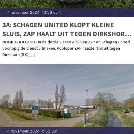
4 november 2024, 13:56 uur
|
3A: SCHAGEN UNITED KLOPT KLEINE
SLUIS, ZAP HAALT UIT TEGEN DIRKSHORN
EN FC DEN HELDER KLIMT NAAR VIERDE
NOORD-HOLLAND - In de derde klasse A blijven ZAP en Schagen United
voorlopig de dienst uitmaken. Koploper ZAP haalde flink uit tegen
PLAATS
Dirkshorn (8-0) [...]
4 november 2024, 0:52 uur
|