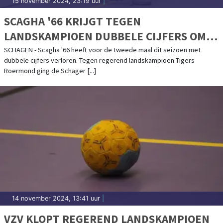
15 november 2024, 23:19 uur
|
SCAGHA '66 KRIJGT TEGEN
LANDSKAMPIOEN DUBBELE CIJFERS OM
DE OREN
SCHAGEN - Scagha '66 heeft voor de tweede maal dit seizoen met
dubbele cijfers verloren. Tegen regerend landskampioen Tigers
Roermond ging de Schager [...]
14 november 2024, 13:41 uur
|
VZV KLOPT REGEREND LANDSKAMPIOEN