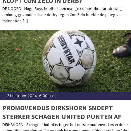
KLOPT CON ZELO IN DERBY
DE NOORD - Hugo Boys heeft na een matige competitiestart de weg
omhoog gevonden. In de derby tegen Con Zelo boekte de ploeg van
trainer Ron [...]
21 oktober 2024, 6:00 uur
|
PROMOVENDUS DIRKSHORN SNOEPT
STERKER SCHAGEN UNITED PUNTEN AF
DIRKSHORN - Schagen United is tegen het eerste puntenverlies in deze
competitie opgelopen. Op bezoek bij promovendus Dirkshorn bleef de