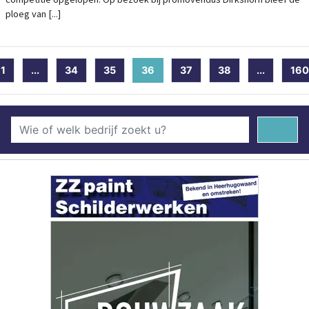
ploeg van [...]
1
...
34
35
36
(current)
37
38
...
160