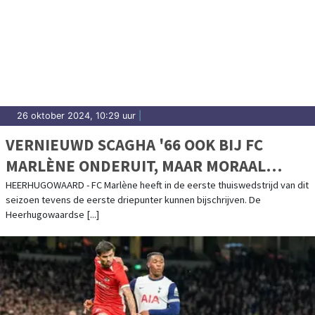
26 oktober 2024, 10:29 uur
|
VERNIEUWD SCAGHA '66 OOK BIJ FC
MARLÈNE ONDERUIT, MAAR MORAAL
WORDT OPGEKRIKT
HEERHUGOWAARD - FC Marlène heeft in de eerste thuiswedstrijd van dit
seizoen tevens de eerste driepunter kunnen bijschrijven. De
Heerhugowaardse [...]