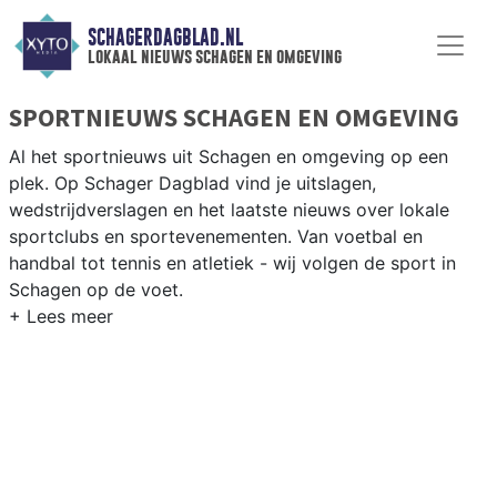
SCHAGERDAGBLAD.NL
lokaal nieuws schagen en omgeving
SPORTNIEUWS SCHAGEN EN OMGEVING
Al het sportnieuws uit Schagen en omgeving op een
plek. Op Schager Dagblad vind je uitslagen,
wedstrijdverslagen en het laatste nieuws over lokale
sportclubs en sportevenementen. Van voetbal en
handbal tot tennis en atletiek - wij volgen de sport in
Schagen op de voet.
LOKALE SPORT SCHAGEN
Van SV Schagen en VV Harenkarspel tot wielrennen
door de polderwegen en paardrijden in het Noord-
Hollandse platteland — sport in Schagen past bij het
agrarische karakter. Blijf op de hoogte van alle sportieve
uitslagen en prestaties in Schagen.