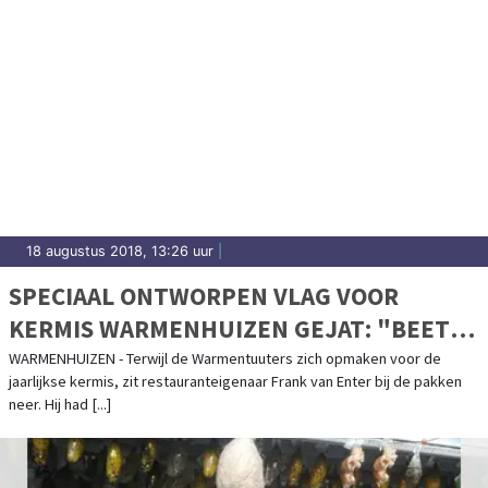
18 augustus 2018, 13:26 uur
|
SPECIAAL ONTWORPEN VLAG VOOR
KERMIS WARMENHUIZEN GEJAT: "BEETJE
KINDERACHTIG"
WARMENHUIZEN - Terwijl de Warmentuuters zich opmaken voor de
jaarlijkse kermis, zit restauranteigenaar Frank van Enter bij de pakken
neer. Hij had [...]