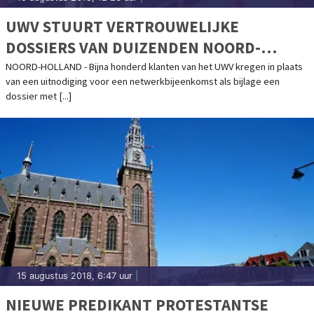
UWV STUURT VERTROUWELIJKE
DOSSIERS VAN DUIZENDEN NOORD-
HOLLANDERS NAAR WERKZOEKENDEN
NOORD-HOLLAND - Bijna honderd klanten van het UWV kregen in plaats
van een uitnodiging voor een netwerkbijeenkomst als bijlage een
dossier met [...]
15 augustus 2018, 6:47 uur
|
NIEUWE PREDIKANT PROTESTANTSE