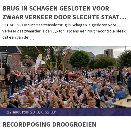
BRUG IN SCHAGEN GESLOTEN VOOR
ZWAAR VERKEER DOOR SLECHTE STAAT
VAN HOUTEN PALEN
SCHAGEN - De Sint Maartensvlotbrug in Schagen is gesloten voor
verkeer dat zwaarder is dan 3,5 ton. Tijdens een routinecontrole bleek
dat een van de [...]
22 augustus 2018, 0:52 uur
|
RECORDPOGING DROOGROEIEN