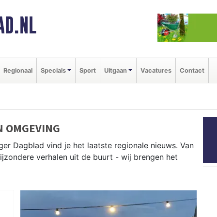
AD.NL
Regionaal
Specials
Sport
Uitgaan
Vacatures
Contact
N OMGEVING
er Dagblad vind je het laatste regionale nieuws. Van
bijzondere verhalen uit de buurt - wij brengen het
t Den Helder, Hollands Kroon, Texel en andere