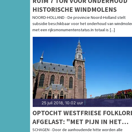
RUIM 7 TON VOOR ONDERHOUD
HISTORISCHE WINDMOLENS
NOORD-HOLLAND - De provincie Noord-Holland stelt
subsidie beschikbaar voor het onderhoud van windmole
met een rijksmonumentenstatus.In totaal is [...]
25 juli 2018, 10:02 uur
|
OPTOCHT WESTFRIESE FOLKLOR
AFGELAST: "MET PIJN IN HET
HART"
SCHAGEN - Door de aanhoudende hitte worden alle