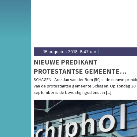
gemeenten in de Kop van Noord-Holland.
15 augustus 2018, 6:47 uur
|
NIEUWE PREDIKANT
PROTESTANTSE GEMEENTE
SCHAGEN BEKEND
SCHAGEN - Arie Jan van der Bom (50) is de nieuwe predi
van de protestantse gemeente Schagen. Op zondag 30
september is de bevestigingsdienst in [...]