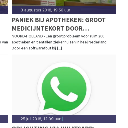
3 augustus 2018, 19:56 uur
|
PANIEK BIJ APOTHEKEN: GROOT
MEDICIJNTEKORT DOOR
SOFTWAREFOUT LEVERANCIER
NOORD-HOLLAND - Een groot probleem voor ruim 200
p van
apotheken en tientallen ziekenhuizen in heel Nederland.
Door een softwarefout bij [...]
25 juli 2018, 12:09 uur
|