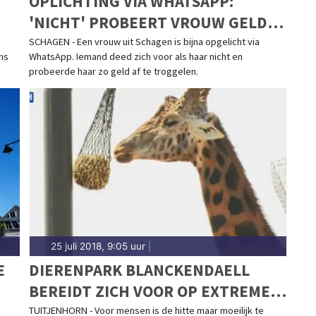
OPLICHTING VIA WHATSAPP:
'NICHT' PROBEERT VROUW GELD
AFHANDIG TE MAKEN
SCHAGEN - Een vrouw uit Schagen is bijna opgelicht via
ns
WhatsApp. Iemand deed zich voor als haar nicht en
probeerde haar zo geld af te troggelen.
25 juli 2018, 9:05 uur
|
E
DIERENPARK BLANCKENDAELL
BEREIDT ZICH VOOR OP EXTREME
WARMTE
TUITJENHORN - Voor mensen is de hitte maar moeilijk te