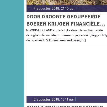
7 augustus 2018, 21:10 uur
|
DOOR DROOGTE GEDUPEERDE
BOEREN KRIJGEN FINANCIËLE
HULP VAN MINISTER
NOORD-HOLLAND - Boeren die door de aanhoudende
droogte in financiële problemen zijn geraakt, krijgen hul
de overheid. Zij kunnen een verklaring [...]
2 augustus 2018, 15:11 uur
|