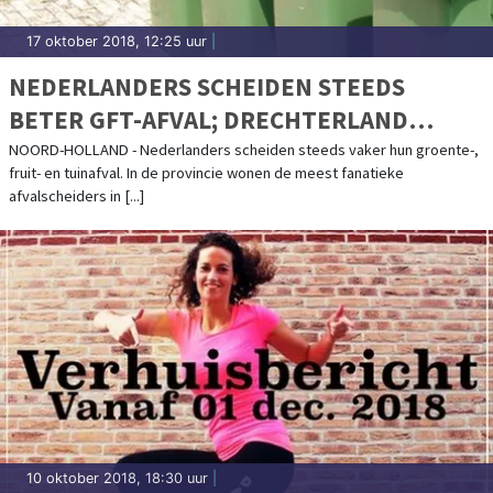
17 oktober 2018, 12:25 uur
|
NEDERLANDERS SCHEIDEN STEEDS
BETER GFT-AFVAL; DRECHTERLAND
SCHEIDT HET MEESTE
NOORD-HOLLAND - Nederlanders scheiden steeds vaker hun groente-,
fruit- en tuinafval. In de provincie wonen de meest fanatieke
afvalscheiders in [...]
10 oktober 2018, 18:30 uur
|