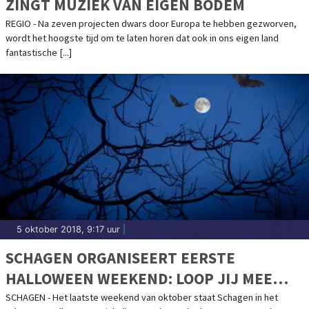
ZINGT MUZIEK VAN EIGEN BODEM
REGIO - Na zeven projecten dwars door Europa te hebben gezworven,
wordt het hoogste tijd om te laten horen dat ook in ons eigen land
fantastische [...]
5 oktober 2018, 9:17 uur
|
SCHAGEN ORGANISEERT EERSTE
HALLOWEEN WEEKEND: LOOP JIJ MEE
MET DE HALLOWEEN PARADE?
SCHAGEN - Het laatste weekend van oktober staat Schagen in het