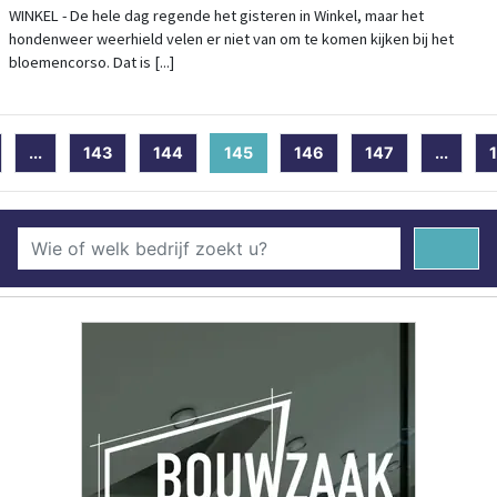
ER"
WINKEL - De hele dag regende het gisteren in Winkel, maar het
hondenweer weerhield velen er niet van om te komen kijken bij het
bloemencorso. Dat is [...]
...
143
144
145
(current)
146
147
...