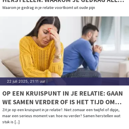
ZEGT OVER HOE JE JE VOELT
Waarom je gedrag in je relatie voortkomt uit oude pijn
22 juli 2025, 21:11 uur
|
OP EEN KRUISPUNT IN JE RELATIE: GAAN
WE SAMEN VERDER OF IS HET TIJD OM
LOS TE LATEN?
Zit je op een kruispunt in je relatie?. Niet zomaar een twijfel of dipje,
maar een serieus moment van: hoe nu verder? Samen herstellen wat
stuk is [...]