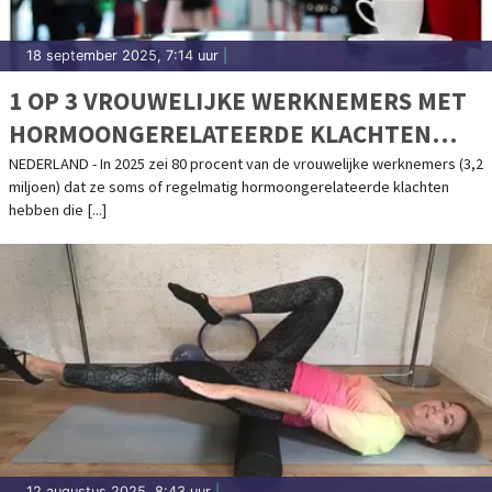
18 september 2025, 7:14 uur
|
1 OP 3 VROUWELIJKE WERKNEMERS MET
HORMOONGERELATEERDE KLACHTEN
VERBERGT DEZE
NEDERLAND - In 2025 zei 80 procent van de vrouwelijke werknemers (3,2
miljoen) dat ze soms of regelmatig hormoongerelateerde klachten
hebben die [...]
12 augustus 2025, 8:43 uur
|