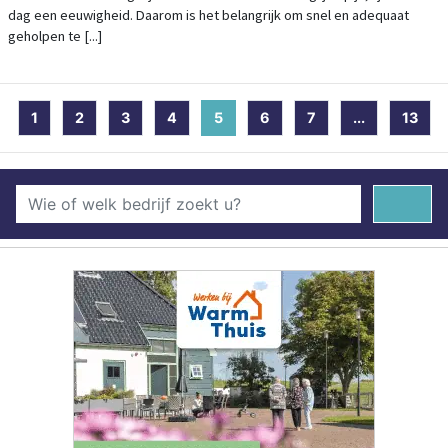
dag een eeuwigheid. Daarom is het belangrijk om snel en adequaat
geholpen te [...]
1
2
3
4
5
(current)
6
7
...
13