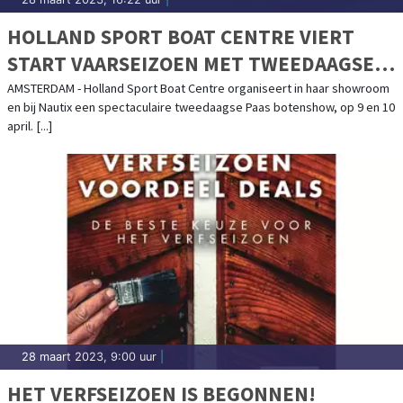
HOLLAND SPORT BOAT CENTRE VIERT
START VAARSEIZOEN MET TWEEDAAGSE
PAAS BOTENSHOW
AMSTERDAM - Holland Sport Boat Centre organiseert in haar showroom
en bij Nautix een spectaculaire tweedaagse Paas botenshow, op 9 en 10
april. [...]
28 maart 2023, 9:00 uur
|
HET VERFSEIZOEN IS BEGONNEN!