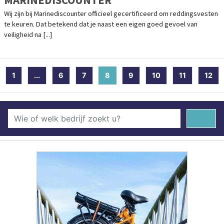
Wij zijn bij Marinediscounter officieel gecertificeerd om reddingsvesten
te keuren. Dat betekend dat je naast een eigen goed gevoel van
veiligheid na [...]
1
...
6
7
8
(current)
9
10
11
12