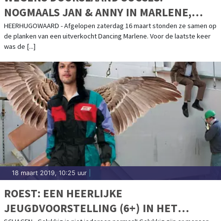
NOGMAALS JAN & ANNY IN MARLENE,
VOOR DE ALLER ALLER LAATSTE KEER!
HEERHUGOWAARD - Afgelopen zaterdag 16 maart stonden ze samen op
de planken van een uitverkocht Dancing Marlene. Voor de laatste keer
was de [...]
18 maart 2019, 10:25 uur
|
ROEST: EEN HEERLIJKE
JEUGDVOORSTELLING (6+) IN HET