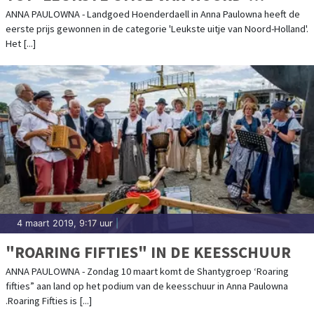
HOLLAND'
ANNA PAULOWNA - Landgoed Hoenderdaell in Anna Paulowna heeft de
eerste prijs gewonnen in de categorie 'Leukste uitje van Noord-Holland'.
Het [...]
4 maart 2019, 9:17 uur
|
"ROARING FIFTIES" IN DE KEESSCHUUR
ANNA PAULOWNA - Zondag 10 maart komt de Shantygroep ‘Roaring
fifties” aan land op het podium van de keesschuur in Anna Paulowna
.Roaring Fifties is [...]