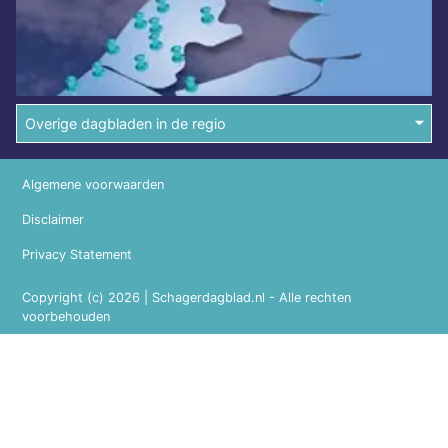
Overige dagbladen in de regio
Algemene voorwaarden
Disclaimer
Privacy Statement
Copyright (c) 2026 | Schagerdagblad.nl - Alle rechten
voorbehouden