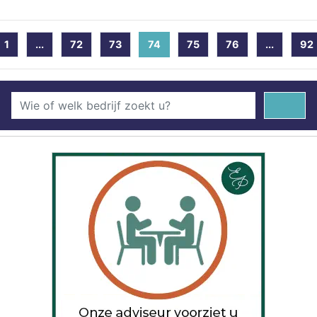
1
...
72
73
74
(current)
75
76
...
92