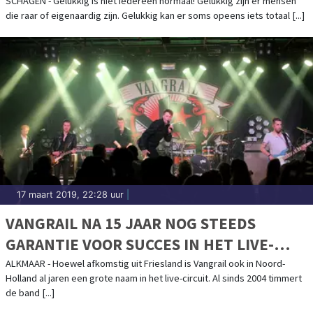
SCAGON THEATER
SCHAGEN - Gelukkig is niet iedereen normaal! Gelukkig zijn er mensen
die raar of eigenaardig zijn. Gelukkig kan er soms opeens iets totaal [...]
17 maart 2019, 22:28 uur
|
VANGRAIL NA 15 JAAR NOG STEEDS
GARANTIE VOOR SUCCES IN HET LIVE-
CIRCUIT
ALKMAAR - Hoewel afkomstig uit Friesland is Vangrail ook in Noord-
Holland al jaren een grote naam in het live-circuit. Al sinds 2004 timmert
de band [...]