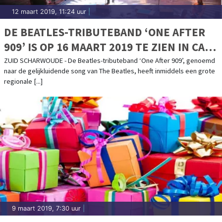
12 maart 2019, 11:24 uur
|
DE BEATLES-TRIBUTEBAND ‘ONE AFTER
909’ IS OP 16 MAART 2019 TE ZIEN IN CAFÉ
DE SCHELVIS TE ZUID-SCHARWOUDE
ZUID SCHARWOUDE - De Beatles-tributeband ‘One After 909’, genoemd
naar de gelijkluidende song van The Beatles, heeft inmiddels een grote
regionale [...]
9 maart 2019, 7:30 uur
|