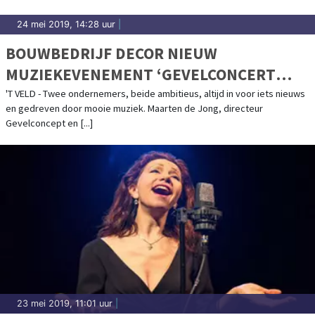
24 mei 2019, 14:28 uur
|
BOUWBEDRIJF DECOR NIEUW
MUZIEKEVENEMENT ‘GEVELCONCERT
LIVE’
'T VELD - Twee ondernemers, beide ambitieus, altijd in voor iets nieuws
en gedreven door mooie muziek. Maarten de Jong, directeur
Gevelconcept en [...]
23 mei 2019, 11:01 uur
|