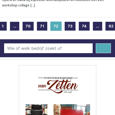
workshop collage [...]
1
...
70
71
72
(current)
73
74
...
92