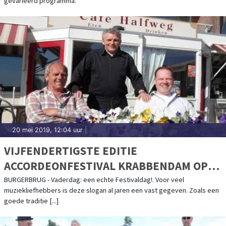
gevarieerd programma.
20 mei 2019, 12:04 uur
|
VIJFENDERTIGSTE EDITIE
ACCORDEONFESTIVAL KRABBENDAM OP
VADERDAG IN BURGERBRUG
BURGERBRUG - Vaderdag: een echte Festivaldag!. Voor veel
muziekliefhebbers is deze slogan al jaren een vast gegeven. Zoals een
goede traditie [...]