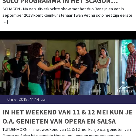
SOLO PROGRAMMA IN HET SCAGON
THEATER
SCHAGEN - Na een uitverkochte show met het duo Ransijn en Vet in
september 2018 komt kleinkunstenaar Twan Vet nu solo met zijn eerste
[...]
6 mei 2019, 11:14 uur
|
IN HET WEEKEND VAN 11 & 12 MEI KUN JE
O.A. GENIETEN VAN OPERA EN SALSA
TUITJENHORN - In het weekend van 11 & 12 mei kun je o.a. genieten van
Opera en Salsa bij expositie Noordkopkunst en meedoen met een