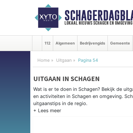
SCHAGERDAGBL
lokaal nieuws schagen en omgeving
112
Algemeen
Bedrijvengids
Gemeente
Home
Uitgaan
Pagina 54
UITGAAN IN SCHAGEN
Wat is er te doen in Schagen? Bekijk de ui
en activiteiten in Schagen en omgeving. Sc
uitgaanstips in de regio.
EVENEMENTEN SCHAGEN
Van markten en culturele evenementen tot mu