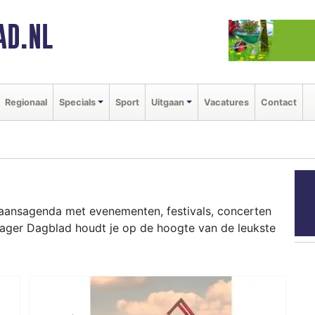
AD.NL
Regionaal
Specials
Sport
Uitgaan
Vacatures
Contact
tgaansagenda met evenementen, festivals, concerten
hager Dagblad houdt je op de hoogte van de leukste
ziekfestivals en culinaire events - ontdek het