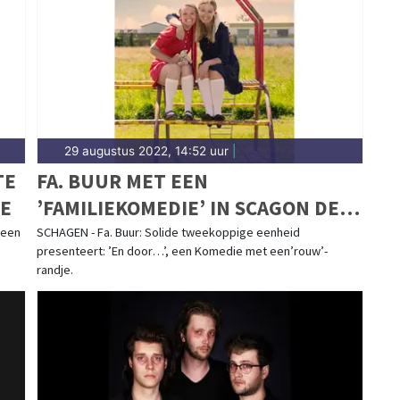
d.nl.
29 augustus 2022, 14:52 uur
|
TE
FA. BUUR MET EEN
XE
’FAMILIEKOMEDIE’ IN SCAGON DE
LUXE
 een
SCHAGEN - Fa. Buur: Solide tweekoppige eenheid
presenteert: ’En door…’, een Komedie met een’rouw’-
randje.