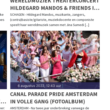
WERELDMUZIEK THEATERCONCERT
HILDEGARD MANDOS & FRIENDS IN
SCAGON DE LUXE
eke
SCHAGEN - Hildegard Mandos, muzikante, zangers,
nes
(contra)basiste/gitariste, muziekdocente en componiste
speelt haar wereldmuziek samen met Jina Sumedi [...]
6 augustus 2022, 12:43 uur
|
CANAL PARADE PRIDE AMSTERDAM
ET
IN VOLLE GANG (FOTOALBUM)
ING
eer:
AMSTERDAM - Na twee jaar onderbreking vanwege de