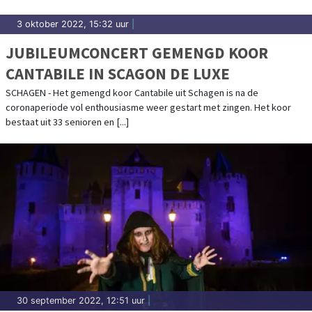
3 oktober 2022, 15:32 uur
|
JUBILEUMCONCERT GEMENGD KOOR
CANTABILE IN SCAGON DE LUXE
SCHAGEN - Het gemengd koor Cantabile uit Schagen is na de
coronaperiode vol enthousiasme weer gestart met zingen. Het koor
bestaat uit 33 senioren en [...]
30 september 2022, 12:51 uur
|