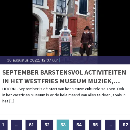
30 augustus 2022, 12:07 uur
|
SEPTEMBER BARSTENSVOL ACTIVITEITEN
IN HET WESTFRIES MUSEUM MUZIEK,
HOGE LUCHTEN ÉN EEN KIJKJE IN DE
HOORN - September is dé start van het nieuwe culturele seizoen. Ook
in het Westfries Museum is er de hele maand van alles te doen, zoals in
TOEKOMST
het [...]
1
...
51
52
53
(current)
54
55
...
92