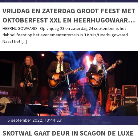
VRIJDAG EN ZATERDAG GROOT FEEST MET
OKTOBERFEST XXL EN HEERHUGOWAARD
LIVE MET O.A. TINO MARTIN EN EDWIN
HEERHUGOWAARD - Op vrijdag 23 en zaterdag 24 september is het
dubbel feest op het evenemententerrein in 't Kruis/Heerhugowaard.
EVERS BAND. KOOP SNEL DIE LAATSTE
Naast het [...]
KAARTEN!
5 september 2022, 13:44 uur
|
SKOTWAL GAAT DEUR IN SCAGON DE LUXE