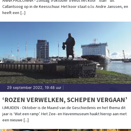
ANNA PAULOWNA - Zondag 9 oktober treedt het koor " Elan " uit
Callantsoog op in de Keesschuur. Het koor staat o.l.v. Andre Janssen, en
heeft een [...]
29 september 2022, 19:48 uur
|
‘ROZEN VERWELKEN, SCHEPEN VERGAAN’
IJMUIDEN - Oktober is de Maand van de Geschiedenis en het thema dit
jaar is ‘Wat een ramp’. Het Zee- en Havenmuseum haakt hierop aan met
een nieuwe [...]