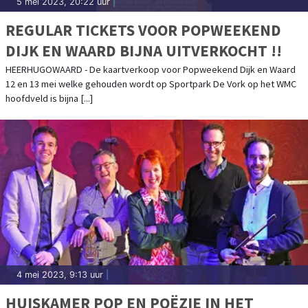
5 mei 2023, 20:22 uur
|
REGULAR TICKETS VOOR POPWEEKEND
DIJK EN WAARD BIJNA UITVERKOCHT !!
HEERHUGOWAARD - De kaartverkoop voor Popweekend Dijk en Waard
12 en 13 mei welke gehouden wordt op Sportpark De Vork op het WMC
hoofdveld is bijna [...]
4 mei 2023, 9:13 uur
|
HUISKAMER POP EN POËZIE IN HET