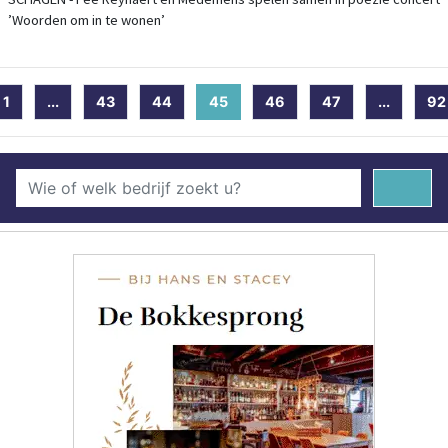
’Woorden om in te wonen’
1
...
43
44
45
(current)
46
47
...
92