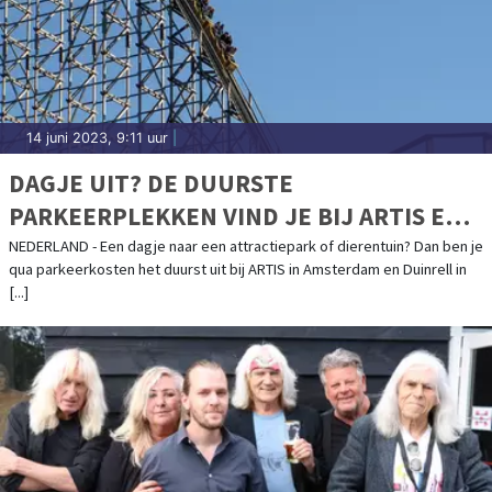
14 juni 2023, 9:11 uur
|
DAGJE UIT? DE DUURSTE
PARKEERPLEKKEN VIND JE BIJ ARTIS EN
DUINRELL
NEDERLAND - Een dagje naar een attractiepark of dierentuin? Dan ben je
qua parkeerkosten het duurst uit bij ARTIS in Amsterdam en Duinrell in
[...]