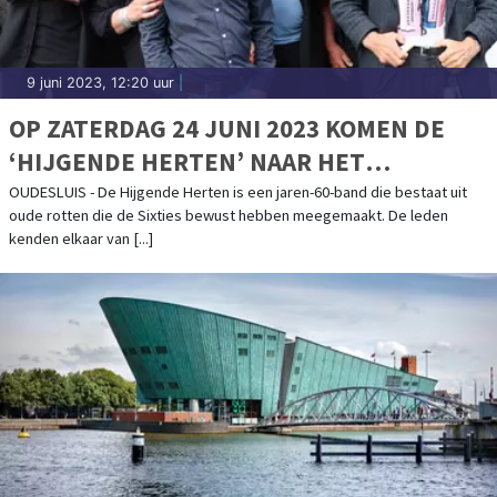
9 juni 2023, 12:20 uur
|
OP ZATERDAG 24 JUNI 2023 KOMEN DE
‘HIJGENDE HERTEN’ NAAR HET
CULTUURKERKJE OUDESLUIS.
OUDESLUIS - De Hijgende Herten is een jaren-60-band die bestaat uit
oude rotten die de Sixties bewust hebben meegemaakt. De leden
kenden elkaar van [...]