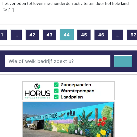
het verleden tot leven met honderden activiteiten door het hele land.
Ga [...]
1
...
42
43
44
(current)
45
46
...
92