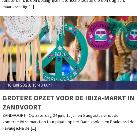
Amsterdam, is een belangrijke historische locatie die een tragisch,
maar krachtig [...]
16 juni 2023, 15:43 uur
|
GROTERE OPZET VOOR DE IBIZA-MARKT IN
ZANDVOORT
ZANDVOORT - Op zaterdag 24 juni, 15 juli en 5 augustus vindt de
zomerse Ibiza-markt on tour plaats op het Badhuisplein en Boulevard de
Favauge.Na de [...]