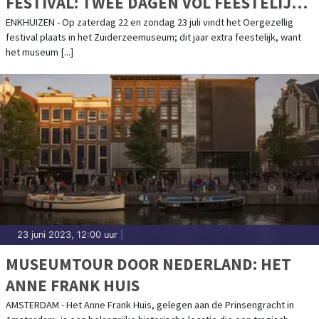
FESTIVAL: TWEE DAGEN VOL FEESTELIJKE
ACTIVITEITEN, OPTREDENS EN
ENKHUIZEN - Op zaterdag 22 en zondag 23 juli vindt het Oergezellig
festival plaats in het Zuiderzeemuseum; dit jaar extra feestelijk, want
LEKKERNIJEN
het museum [...]
23 juni 2023, 12:00 uur
|
MUSEUMTOUR DOOR NEDERLAND: HET
ANNE FRANK HUIS
AMSTERDAM - Het Anne Frank Huis, gelegen aan de Prinsengracht in