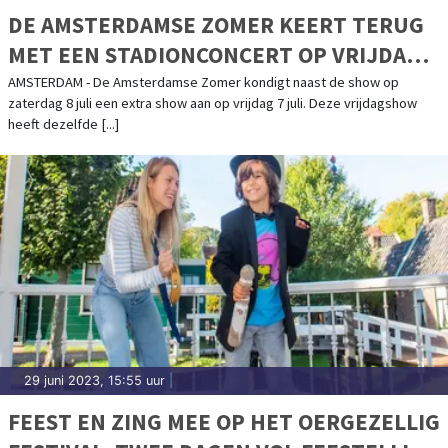
DE AMSTERDAMSE ZOMER KEERT TERUG
MET EEN STADIONCONCERT OP VRIJDAG 7
JULI EN ZATERDAG 8 JULI 2023!
AMSTERDAM - De Amsterdamse Zomer kondigt naast de show op
zaterdag 8 juli een extra show aan op vrijdag 7 juli. Deze vrijdagshow
heeft dezelfde [...]
29 juni 2023, 15:55 uur
|
FEEST EN ZING MEE OP HET OERGEZELLIG