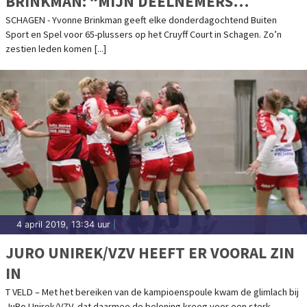
BRINKMAN: “MIJN DEELNEMERS
VERTELLEN THUIS TROTS DAT ZE RUGBY
SCHAGEN - Yvonne Brinkman geeft elke donderdagochtend Buiten
Sport en Spel voor 65-plussers op het Cruyff Court in Schagen. Zo’n
HEBBEN GESPEELD!”
zestien leden komen [...]
4 april 2019, 13:34 uur
|
JURO UNIREK/VZV HEEFT ER VOORAL ZIN
IN
T VELD – Met het bereiken van de kampioenspoule kwam de glimlach bij
JuRo Unirek/VZV, dat daarmee de beloning kreeg voor een sterk