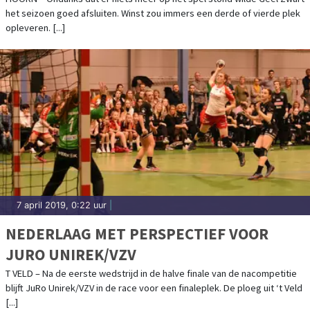
het seizoen goed afsluiten. Winst zou immers een derde of vierde plek
opleveren. [...]
7 april 2019, 0:22 uur
|
NEDERLAAG MET PERSPECTIEF VOOR
JURO UNIREK/VZV
T VELD – Na de eerste wedstrijd in de halve finale van de nacompetitie
blijft JuRo Unirek/VZV in de race voor een finaleplek. De ploeg uit ‘t Veld
[...]