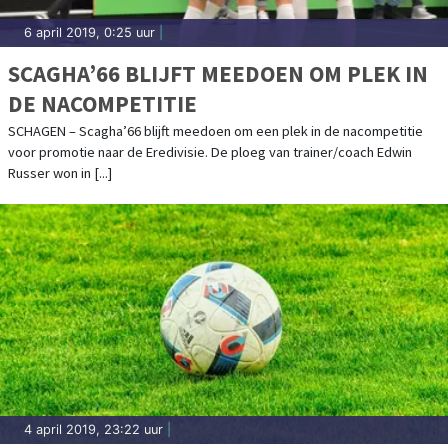
6 april 2019, 0:25 uur
|
SCAGHA’66 BLIJFT MEEDOEN OM PLEK IN
DE NACOMPETITIE
SCHAGEN – Scagha’66 blijft meedoen om een plek in de nacompetitie
voor promotie naar de Eredivisie. De ploeg van trainer/coach Edwin
Russer won in [...]
4 april 2019, 23:22 uur
|