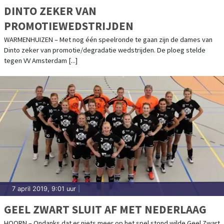
DINTO ZEKER VAN
PROMOTIEWEDSTRIJDEN
WARMENHUIZEN – Met nog één speelronde te gaan zijn de dames van
Dinto zeker van promotie/degradatie wedstrijden. De ploeg stelde
tegen VV Amsterdam [...]
7 april 2019, 9:01 uur
|
GEEL ZWART SLUIT AF MET NEDERLAAG
HOORN – Ondanks dat er niets meer op het spel stond wilde Geel Zwart