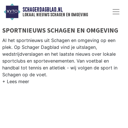
SCHAGERDAGBLAD.NL
lokaal nieuws schagen en omgeving
SPORTNIEUWS SCHAGEN EN OMGEVING
Al het sportnieuws uit Schagen en omgeving op een
plek. Op Schager Dagblad vind je uitslagen,
wedstrijdverslagen en het laatste nieuws over lokale
sportclubs en sportevenementen. Van voetbal en
handbal tot tennis en atletiek - wij volgen de sport in
Schagen op de voet.
LOKALE SPORT SCHAGEN
Van SV Schagen en VV Harenkarspel tot wielrennen
door de polderwegen en paardrijden in het Noord-
Hollandse platteland — sport in Schagen past bij het
agrarische karakter. Blijf op de hoogte van alle sportieve
uitslagen en prestaties in Schagen.