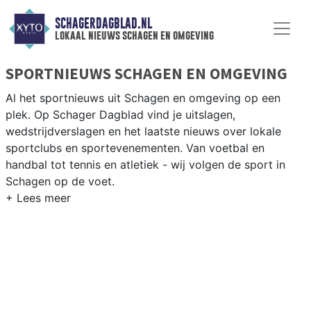
SCHAGERDAGBLAD.NL
lokaal nieuws schagen en omgeving
SPORTNIEUWS SCHAGEN EN OMGEVING
Al het sportnieuws uit Schagen en omgeving op een
plek. Op Schager Dagblad vind je uitslagen,
wedstrijdverslagen en het laatste nieuws over lokale
sportclubs en sportevenementen. Van voetbal en
handbal tot tennis en atletiek - wij volgen de sport in
Schagen op de voet.
LOKALE SPORT SCHAGEN
Van SV Schagen en VV Harenkarspel tot wielrennen
door de polderwegen en paardrijden in het Noord-
Hollandse platteland — sport in Schagen past bij het
agrarische karakter. Blijf op de hoogte van alle sportieve
uitslagen en prestaties in Schagen.