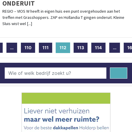
ONDERUIT
REGIO – VIOS W heeft in eigen huis een punt overgehouden aan het
treffen met Grasshoppers. ZAP en Hollandia T gingen onderuit. Kleine
Sluis wist wel [...]
...
110
111
112
(current)
113
114
...
1