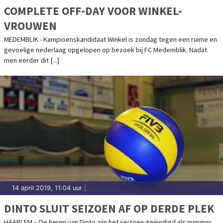
COMPLETE OFF-DAY VOOR WINKEL-
VROUWEN
MEDEMBLIK - Kampioenskandidaat Winkel is zondag tegen een ruime en
gevoelige nederlaag opgelopen op bezoek bij FC Medemblik. Nadat
men eerder dit [...]
14 april 2019, 11:04 uur
|
DINTO SLUIT SEIZOEN AF OP DERDE PLEK
HAARLEM – De heren van Dinto zijn het seizoen geëindigd als nummer