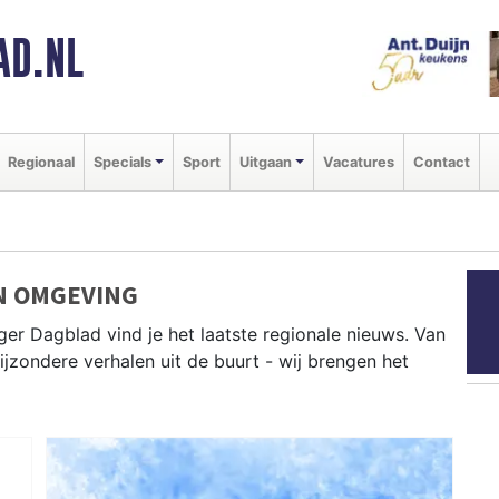
AD.NL
Regionaal
Specials
Sport
Uitgaan
Vacatures
Contact
N OMGEVING
er Dagblad vind je het laatste regionale nieuws. Van
bijzondere verhalen uit de buurt - wij brengen het
t Den Helder, Hollands Kroon, Texel en andere