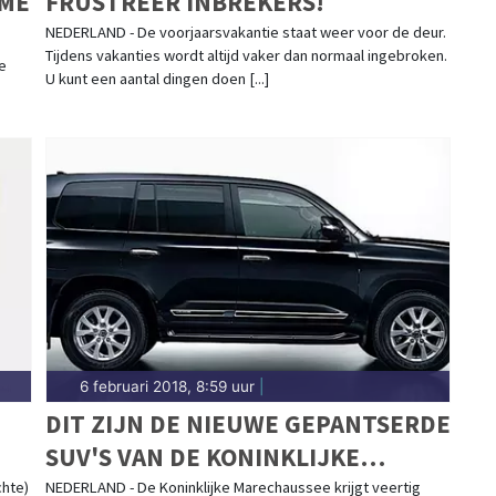
MME
FRUSTREER INBREKERS!
NEDERLAND - De voorjaarsvakantie staat weer voor de deur.
Tijdens vakanties wordt altijd vaker dan normaal ingebroken.
e
U kunt een aantal dingen doen [...]
6 februari 2018, 8:59 uur
|
DIT ZIJN DE NIEUWE GEPANTSERDE
SUV'S VAN DE KONINKLIJKE
MARECHAUSSEE
chte)
NEDERLAND - De Koninklijke Marechaussee krijgt veertig