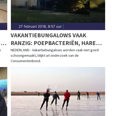
27 februari 2018, 8:57 uur
|
VAKANTIEBUNGALOWS VAAK
DE
RANZIG: POEPBACTERIËN, HAREN,
SCHIMMELS, BEESTJES EN VLEKKEN
n
NEDERLAND - Vakantiebungalows worden vaak niet goed
e
schoongemaakt, blijkt uit onderzoek van de
Consumentenbond.