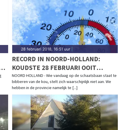
28 februari 2018, 16:51 uur
|
RECORD IN NOORD-HOLLAND:
KOUDSTE 28 FEBRUARI OOIT
GEMETEN
g
NOORD HOLLAND - Wie vandaag op de schaatsbaan staat te
bibberen van de kou, stelt zich waarschijnlijk niet aan. We
hebben in de provincie namelijk te [...]