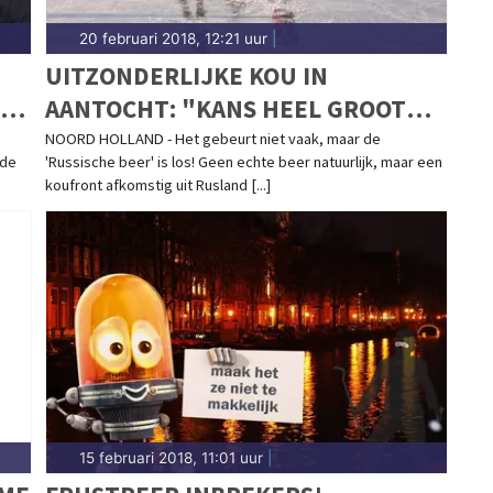
20 februari 2018, 12:21 uur
|
UITZONDERLIJKE KOU IN
 DE
AANTOCHT: "KANS HEEL GROOT
DAT WE KUNNEN SCHAATSEN"
NOORD HOLLAND - Het gebeurt niet vaak, maar de
 de
'Russische beer' is los! Geen echte beer natuurlijk, maar een
koufront afkomstig uit Rusland [...]
15 februari 2018, 11:01 uur
|