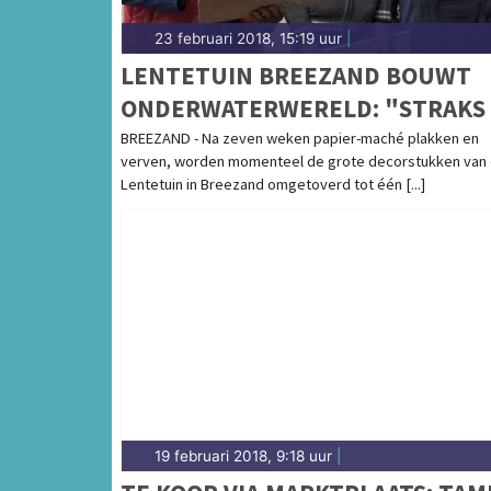
23 februari 2018, 15:19 uur
|
LENTETUIN BREEZAND BOUWT
ONDERWATERWERELD: "STRAKS
BLOEMEN ERIN, PRACHTIG
BREEZAND - Na zeven weken papier-maché plakken en
verven, worden momenteel de grote decorstukken van
GEHEEL"
Lentetuin in Breezand omgetoverd tot één [...]
19 februari 2018, 9:18 uur
|