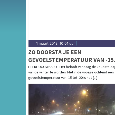
gemeenten in de Kop van Noord-Holland.
1 maart 2018, 10:01 uur
|
ZO DOORSTA JE EEN
GEVOELSTEMPERATUUR VAN -15
TOT -20 GRADEN!
HEERHUGOWAARD - Het belooft vandaag de koudste da
van de winter te worden. Met in de vroege ochtend een
gevoelstemperatuur van -15 tot -20 is het [...]