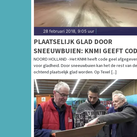
28 februari 2018, 9:05 uur
|
PLAATSELIJK GLAD DOOR
SNEEUWBUIEN: KNMI GEEFT CO
GEEL AF
NOORD HOLLAND - Het KNMI heeft code geel afgegeve
voor gladheid. Door sneeuwbuien kan het de rest van d
ochtend plaatselijk glad worden. Op Texel [...]