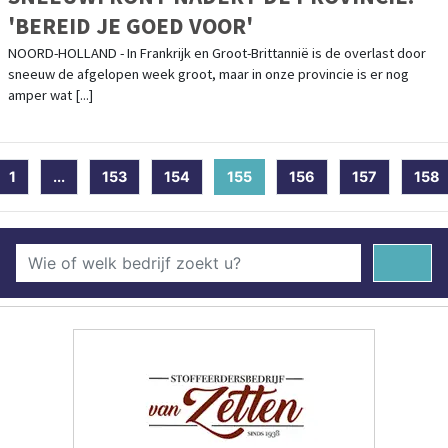
'BEREID JE GOED VOOR'
NOORD-HOLLAND - In Frankrijk en Groot-Brittannië is de overlast door
sneeuw de afgelopen week groot, maar in onze provincie is er nog
amper wat [...]
1
...
153
154
155
(current)
156
157
158