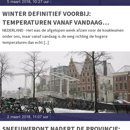
5 maart 2018, 10:27 uur
|
WINTER DEFINITIEF VOORBIJ:
TEMPERATUREN VANAF VANDAAG
OMHOOG
NEDERLAND - Het was de afgelopen week afzien voor de koukleumen
onder ons, maar vanaf vandaag is de weg richting de hogere
temperaturen dan echt [...]
2 maart 2018, 11:07 uur
|
SNEEUWFRONT NADERT DE PROVINCIE: