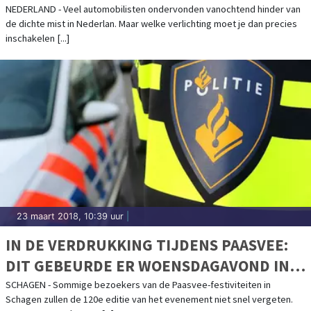
NEDERLAND - Veel automobilisten ondervonden vanochtend hinder van
de dichte mist in Nederlan. Maar welke verlichting moet je dan precies
inschakelen [...]
23 maart 2018, 10:39 uur
|
IN DE VERDRUKKING TIJDENS PAASVEE:
DIT GEBEURDE ER WOENSDAGAVOND IN
CAFÉ ALPHA IN SCHAGEN
SCHAGEN - Sommige bezoekers van de Paasvee-festiviteiten in
Schagen zullen de 120e editie van het evenement niet snel vergeten.