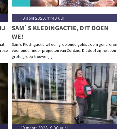
13 april 2023, 11:43 uur
|
IJ
SAM`S KLEDINGACTIE, DIT DOEN
WE!
at.
Sam’s Kledingactie wil een groeiende geldstroom genereren
erose
voor onder meer projecten van Cordaid. Dit doet zij met een
grote groep trouwe [...]
19 maart 2023, 9:00 uur
|