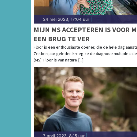
24 mei 2023, 17:04 uur
|
MIJN MS ACCEPTEREN IS VOOR M
EEN BRUG TE VER
Floor is een enthousiaste doener, die de hele dag aansta
Zestien jaar geleden kreeg ze de diagnose multiple scl
(MS). Floor is van nature [...]
7 april 2023, 8:15 uur
|