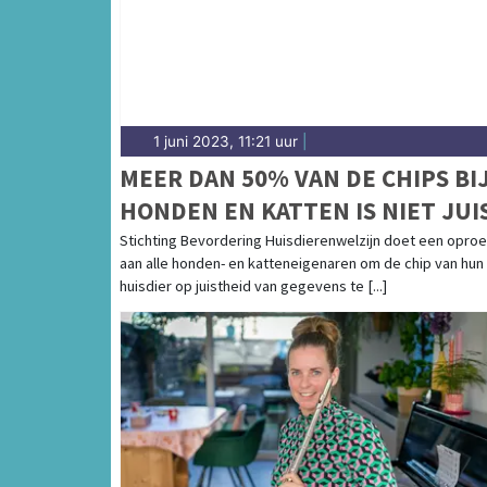
1 juni 2023, 11:21 uur
|
MEER DAN 50% VAN DE CHIPS BI
HONDEN EN KATTEN IS NIET JUI
GEREGISTREERD
Stichting Bevordering Huisdierenwelzijn doet een opro
aan alle honden- en katteneigenaren om de chip van hun
huisdier op juistheid van gegevens te [...]