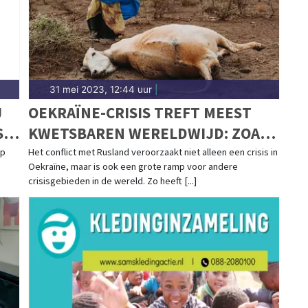
31 mei 2023, 12:44 uur
|
J
OEKRAÏNE-CRISIS TREFT MEEST
ST
KWETSBAREN WERELDWIJD: ZOA
PUBLICEERT JAARVERSLAG 2022
ep
Het conflict met Rusland veroorzaakt niet alleen een crisis in
Oekraïne, maar is ook een grote ramp voor andere
crisisgebieden in de wereld. Zo heeft [...]