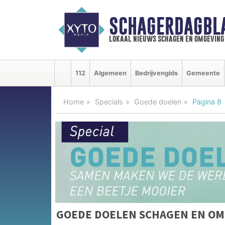
SCHAGERDAGBL
lokaal nieuws schagen en omgeving
112
Algemeen
Bedrijvengids
Gemeente
Home
Specials
Goede doelen
Pagina 8
GOEDE DOELEN SCHAGEN EN O