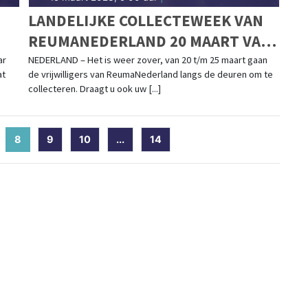
LANDELIJKE COLLECTEWEEK VAN
REUMANEDERLAND 20 MAART VAN
START
ar
NEDERLAND – Het is weer zover, van 20 t/m 25 maart gaan
at
de vrijwilligers van ReumaNederland langs de deuren om te
collecteren. Draagt u ook uw [...]
8
(current)
9
10
...
14