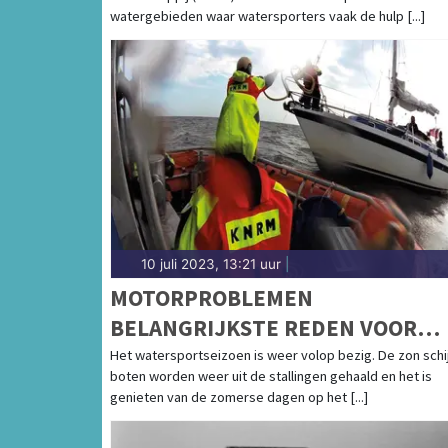
watergebieden waar watersporters vaak de hulp [...]
10 juli 2023, 13:21 uur
|
MOTORPROBLEMEN
BELANGRIJKSTE REDEN VOOR
UITVAREN KNRM
Het watersportseizoen is weer volop bezig. De zon schij
boten worden weer uit de stallingen gehaald en het is
genieten van de zomerse dagen op het [...]