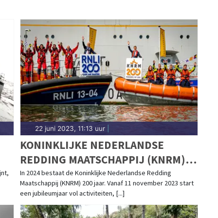
22 juni 2023, 11:13 uur
|
KONINKLIJKE NEDERLANDSE
REDDING MAATSCHAPPIJ (KNRM)
VIERT EEN JAAR LANG 200-JARIG
nt,
In 2024 bestaat de Koninklijke Nederlandse Redding
Maatschappij (KNRM) 200 jaar. Vanaf 11 november 2023 start
BESTAAN
een jubileumjaar vol activiteiten, [...]