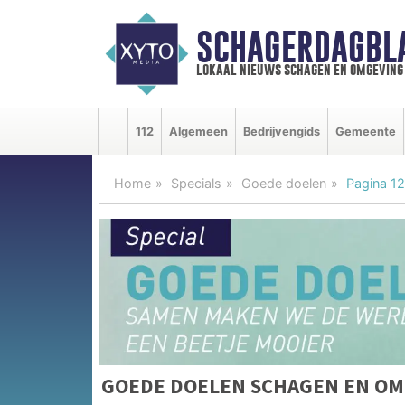
SCHAGERDAGBL
lokaal nieuws schagen en omgeving
112
Algemeen
Bedrijvengids
Gemeente
Home
Specials
Goede doelen
Pagina 12
GOEDE DOELEN SCHAGEN EN O