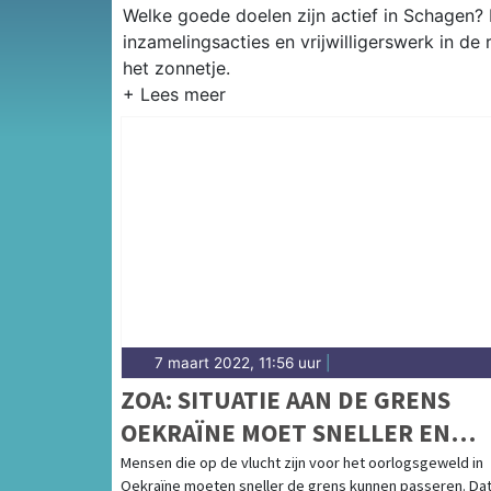
Welke goede doelen zijn actief in Schagen? H
inzamelingsacties en vrijwilligerswerk in de
het zonnetje.
7 maart 2022, 11:56 uur
|
ZOA: SITUATIE AAN DE GRENS
OEKRAÏNE MOET SNELLER EN
BETER
Mensen die op de vlucht zijn voor het oorlogsgeweld in
Oekraïne moeten sneller de grens kunnen passeren. Da