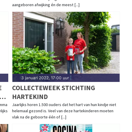
aangeboren afwijking én de meest [...]
3 januari 2022, 17:00 uur
|
E
COLLECTEWEEK STICHTING
HARTEKIND
amma
Jaarlijks horen 1.500 ouders dat het hart van hun kindje niet
lijks
helemaal gezond is. Veel van deze hartekinderen moeten
vlak na de geboorte één of [...]