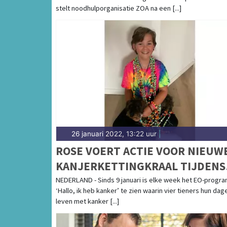
stelt noodhulporganisatie ZOA na een [...]
26 januari 2022, 13:22 uur
|
ROSE VOERT ACTIE VOOR NIEUW
KANJERKETTINGKRAAL TIJDENS
‘HALLO, IK HEB KANKER’
NEDERLAND - Sinds 9 januari is elke week het EO-progr
‘Hallo, ik heb kanker’ te zien waarin vier tieners hun dage
leven met kanker [...]