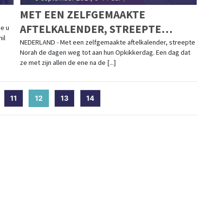
MET EEN ZELFGEMAAKTE
AFTELKALENDER, STREEPTE
ie u
il
NORAH DE DAGEN WEG TOT AAN
NEDERLAND - Met een zelfgemaakte aftelkalender, streepte
Norah de dagen weg tot aan hun Opkikkerdag. Een dag dat
HUN OPKIKKERDAG
ze met zijn allen de ene na de [...]
11
12
(current)
13
14