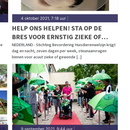
4 oktober 2021, 7:18 uur
|
HELP ONS HELPEN! STA OP DE
BRES VOOR ERNSTIG ZIEKE OF
GEWONDE MINIMA HUISDIEREN
de
NEDERLAND - Stichting Bevordering Huisdierenwelzijn krijgt
dag en nacht, zeven dagen per week, steunaanvragen
binnen voor acuut zieke of gewonde [...]
9 september 2021, 9:44 uur
|