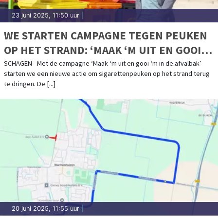
23 juni 2025, 11:50 uur
|
WE STARTEN CAMPAGNE TEGEN PEUKEN
OP HET STRAND: ‘MAAK ‘M UIT EN GOOI
‘M IN DE AFVALBAK’
SCHAGEN - Met de campagne ‘Maak ‘m uit en gooi ‘m in de afvalbak’
starten we een nieuwe actie om sigarettenpeuken op het strand terug
te dringen. De [...]
20 juni 2025, 11:55 uur
|