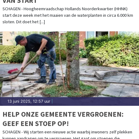
VAN START
SCHAGEN - Hoogheemraadschap Hollands Noorderkwartier (HHNK)
start deze week met het maaien van de waterplanten in circa 6.000 km
sloten. Dit doet het [...]
13 juni 2025, 12:57 uur
|
HELP ONZE GEMEENTE VERGROENEN:
GEEF EEN STOEP OP!
SCHAGEN - Wij starten een nieuwe actie waarbij inwoners zelf plekken
kunnen aandragen om te vergroenen. Het gaat om stoepen die