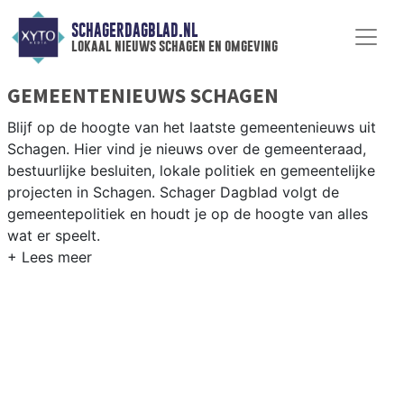
SCHAGERDAGBLAD.NL
lokaal nieuws schagen en omgeving
GEMEENTENIEUWS SCHAGEN
Blijf op de hoogte van het laatste gemeentenieuws uit
Schagen. Hier vind je nieuws over de gemeenteraad,
bestuurlijke besluiten, lokale politiek en gemeentelijke
projecten in Schagen. Schager Dagblad volgt de
gemeentepolitiek en houdt je op de hoogte van alles
wat er speelt.
GEMEENTE SCHAGEN
Van woningbouwplannen in Schagen-dorp en de
agrarische bestemming van de polders tot besluiten
over toerisme, natuur en bereikbaarheid in de gemeente
Schagen. Hier vind je het complete overzicht van
gemeentenieuws in Schagen.