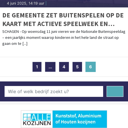
4 juni 2025, 14:19 uur
|
DE GEMEENTE ZET BUITENSPELEN OP DE
KAART MET ACTIEVE SPEELWEEK EN
NIEUW SPEELBELEID
SCHAGEN - Op woensdag 11 juni vieren we de Nationale Buitenspeeldag
– een jaarlijks moment waarop kinderen in het hele land de straat op
gaan om te [...]
1
...
4
5
6
(current)