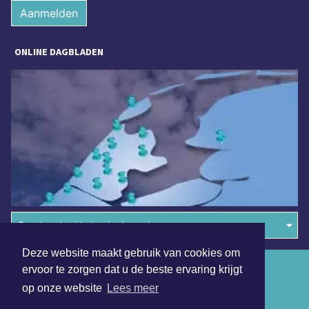
Aanmelden
ONLINE DAGBLADEN
Overige dagbladen in de regio
Deze website maakt gebruik van cookies om
Algemene voorwaarden
ervoor te zorgen dat u de beste ervaring krijgt
op onze website
Lees meer
Disclaimer