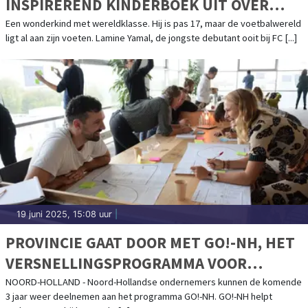
INSPIREREND KINDERBOEK UIT OVER
LAMINE YAMAL: HET GROOTSTE
Een wonderkind met wereldklasse. Hij is pas 17, maar de voetbalwereld
ligt al aan zijn voeten. Lamine Yamal, de jongste debutant ooit bij FC [...]
VOETBALTALENT VAN DEZE GENERATIE
19 juni 2025, 15:08 uur
|
PROVINCIE GAAT DOOR MET GO!-NH, HET
VERSNELLINGSPROGRAMMA VOOR
ONDERNEMERS
NOORD-HOLLAND - Noord-Hollandse ondernemers kunnen de komende
3 jaar weer deelnemen aan het programma GO!-NH. GO!-NH helpt