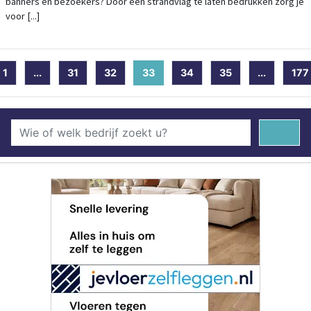
banners en bezoekers? Door een strandvlag te laten bedrukken zorg je
voor [...]
1
...
31
32
33
(current)
34
35
...
177