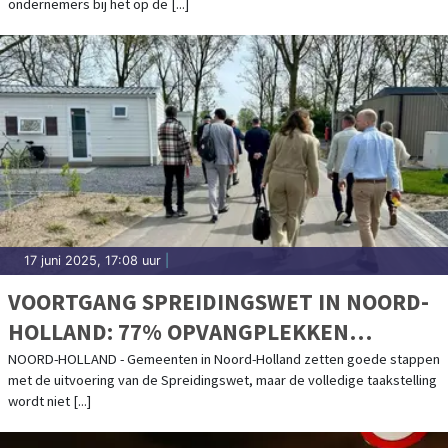
ondernemers bij het op de [...]
17 juni 2025, 17:08 uur
|
VOORTGANG SPREIDINGSWET IN NOORD-
HOLLAND: 77% OPVANGPLEKKEN
GEREALISEERD
NOORD-HOLLAND - Gemeenten in Noord-Holland zetten goede stappen
met de uitvoering van de Spreidingswet, maar de volledige taakstelling
wordt niet [...]