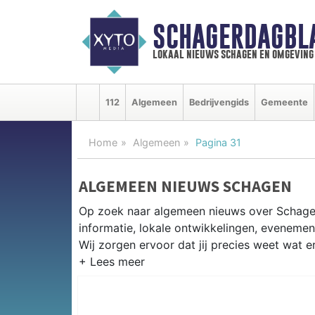
SCHAGERDAGBL
lokaal nieuws schagen en omgeving
112
Algemeen
Bedrijvengids
Gemeente
Home
Algemeen
Pagina 31
ALGEMEEN NIEUWS SCHAGEN
Op zoek naar algemeen nieuws over Schage
informatie, lokale ontwikkelingen, eveneme
Wij zorgen ervoor dat jij precies weet wat er
PRAKTISCHE INFORMATIE SCHA
Van werkzaamheden op de N9 en N241 tot e