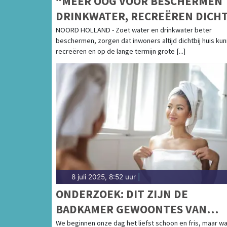
“MEER OOG VOOR BESCHERMEN
DRINKWATER, RECREËREN DICH
BIJ HUIS”
NOORD HOLLAND - Zoet water en drinkwater beter
beschermen, zorgen dat inwoners altijd dichtbij huis ku
recreëren en op de lange termijn grote [...]
8 juli 2025, 8:52 uur
|
ONDERZOEK: DIT ZIJN DE
BADKAMER GEWOONTES VAN
NEDERLAND
We beginnen onze dag het liefst schoon en fris, maar wa