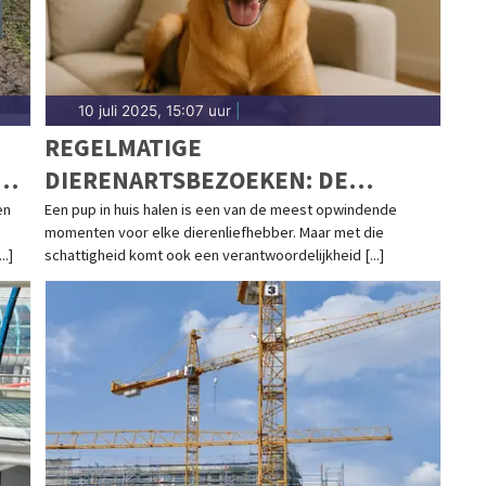
10 juli 2025, 15:07 uur
|
N
REGELMATIGE
E
DIERENARTSBEZOEKEN: DE
G?
SLEUTEL TOT EEN GEZONDE HOND
en
Een pup in huis halen is een van de meest opwindende
momenten voor elke dierenliefhebber. Maar met die
..]
schattigheid komt ook een verantwoordelijkheid [...]