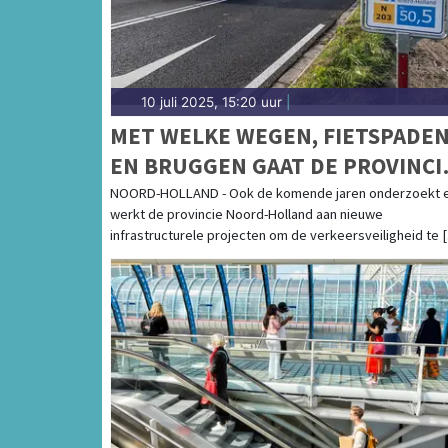
10 juli 2025, 15:20 uur
|
MET WELKE WEGEN, FIETSPADE
EN BRUGGEN GAAT DE PROVINCI
DE KOMENDE 8 JAAR AAN DE SLA
NOORD-HOLLAND - Ook de komende jaren onderzoekt 
werkt de provincie Noord-Holland aan nieuwe
infrastructurele projecten om de verkeersveiligheid te [.