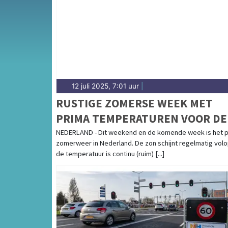
weersbericht voor de Kop van Noord-Holla
12 juli 2025, 7:01 uur
|
RUSTIGE ZOMERSE WEEK MET
PRIMA TEMPERATUREN VOOR DE
BOEG
NEDERLAND - Dit weekend en de komende week is het 
zomerweer in Nederland. De zon schijnt regelmatig volo
de temperatuur is continu (ruim) [...]