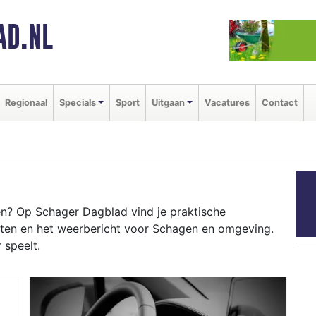
AD.NL
Regionaal
Specials
Sport
Uitgaan
Vacatures
Contact
n? Op Schager Dagblad vind je praktische
nten en het weerbericht voor Schagen en omgeving.
 speelt.
GEN
venementen als de Schager Markt en het