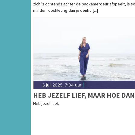
zich 's ochtends achter de badkamerdeur afspeelt, is 
minder rooskleurig dan je denkt. [...]
6 juli 2025, 7:04 uur
|
HEB JEZELF LIEF, MAAR HOE DAN
Heb jezelf lief.