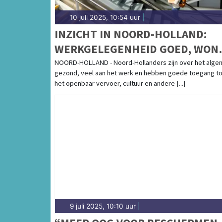
10 juli 2025, 10:54 uur
|
INZICHT IN NOORD-HOLLAND:
WERKGELEGENHEID GOED, WON
VRAAGT AANDACHT
NOORD-HOLLAND - Noord-Hollanders zijn over het alg
gezond, veel aan het werk en hebben goede toegang to
het openbaar vervoer, cultuur en andere [...]
9 juli 2025, 10:10 uur
|