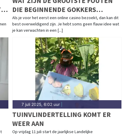
WAT ZIJN DE GROOTSTE FOUTEN
T
DIE BEGINNENDE GOKKERS
MAKEN?
Als je voor het eerst een online casino bezoekt, dan kan dit
nnen
best overweldigend zijn. Je hebt soms geen flauw idee wat
je kan verwachten in een [...]
7 juli 2025, 6:02 uur
|
TUINVLINDERTELLING KOMT ER
WEER AAN
t
Op vrijdag 11 juli start de jaarlijkse Landelijke