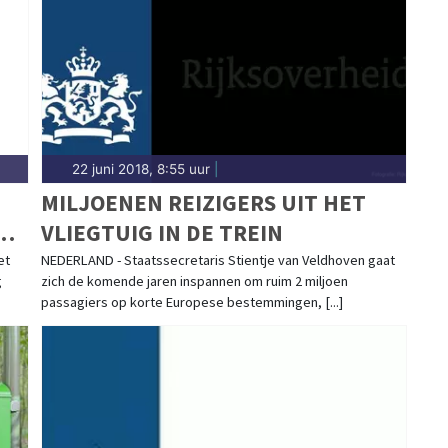
nd rondom Schagen.
22 juni 2018, 8:55 uur
|
MILJOENEN REIZIGERS UIT HET
N
VLIEGTUIG IN DE TREIN
et
NEDERLAND - Staatssecretaris Stientje van Veldhoven gaat
g
zich de komende jaren inspannen om ruim 2 miljoen
passagiers op korte Europese bestemmingen, [...]