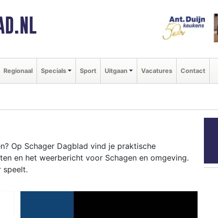
AD.NL
Regionaal
Specials
Sport
Uitgaan
Vacatures
Contact
n? Op Schager Dagblad vind je praktische
nten en het weerbericht voor Schagen en omgeving.
 speelt.
GEN
venementen als de Schager Markt en het