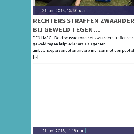
21 juni 2018, 15:30 uur
|
RECHTERS STRAFFEN ZWAARDE
BIJ GEWELD TEGEN
HULPVERLENERS
DEN HAAG - De discussie rond het zwaarder straffen van
geweld tegen hulpverleners als agenten,
ambulancepersoneel en andere mensen met een publie
[...]
21 juni 2018, 11:16 uur
|