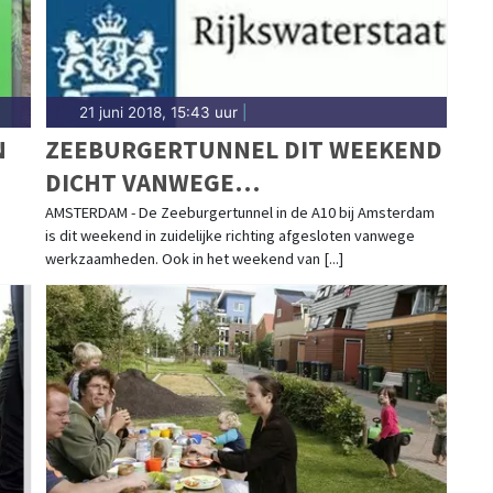
21 juni 2018, 15:43 uur
|
N
ZEEBURGERTUNNEL DIT WEEKEND
DICHT VANWEGE
HERSTELWERKZAAMHEDEN
AMSTERDAM - De Zeeburgertunnel in de A10 bij Amsterdam
is dit weekend in zuidelijke richting afgesloten vanwege
werkzaamheden. Ook in het weekend van [...]