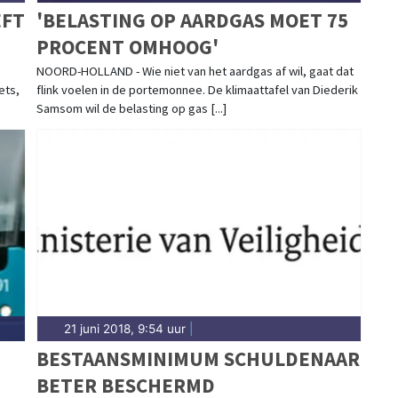
EFT
'BELASTING OP AARDGAS MOET 75
PROCENT OMHOOG'
NOORD-HOLLAND - Wie niet van het aardgas af wil, gaat dat
ets,
flink voelen in de portemonnee. De klimaattafel van Diederik
Samsom wil de belasting op gas [...]
21 juni 2018, 9:54 uur
|
BESTAANSMINIMUM SCHULDENAAR
BETER BESCHERMD