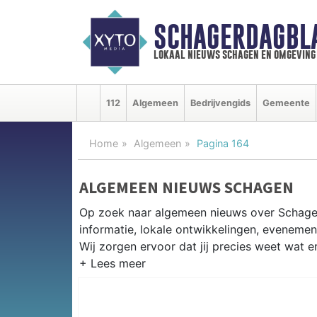
SCHAGERDAGBL
lokaal nieuws schagen en omgeving
112
Algemeen
Bedrijvengids
Gemeente
Home
Algemeen
Pagina 164
ALGEMEEN NIEUWS SCHAGEN
Op zoek naar algemeen nieuws over Schage
informatie, lokale ontwikkelingen, eveneme
Wij zorgen ervoor dat jij precies weet wat er
PRAKTISCHE INFORMATIE SCHA
Van werkzaamheden op de N9 en N241 tot e