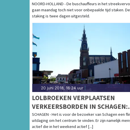
NOORD-HOLLAND - De buschauffeurs in het streekvervo
gaan maandag toch niet voor onbepaalde tijd staken. De
staking is twee dagen uitgesteld.
20 juni 2018, 16:24 uur
|
LOLBROEKEN VERPLAATSEN
VERKEERSBORDEN IN SCHAGEN:
ROUTE NAAR CENTRUM IS
SCHAGEN - Het is voor de bezoeker van Schagen een fli
uitdaging om het centrum te vinden. Er zijn namelijk me
'DOOLHOF'
actief die in het weekend actief [...]