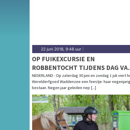
weersbericht voor de Kop van Noord-Holla
22 juni 2018, 9:48 uur
|
OP FUIKEXCURSIE EN
ROBBENTOCHT TIJDENS DAG VA
HET WAD
NEDERLAND - Op zaterdag 30 juni en zondag 1 juli viert h
Werelderfgoed Waddenzee een feestje: haar negenjari
bestaan. Negen jaar geleden riep [...]