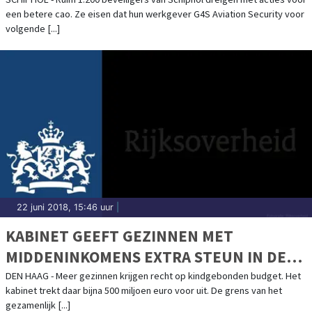
een betere cao. Ze eisen dat hun werkgever G4S Aviation Security voor
volgende [...]
22 juni 2018, 15:46 uur
|
KABINET GEEFT GEZINNEN MET
MIDDENINKOMENS EXTRA STEUN IN DE
RUG
DEN HAAG - Meer gezinnen krijgen recht op kindgebonden budget. Het
kabinet trekt daar bijna 500 miljoen euro voor uit. De grens van het
gezamenlijk [...]