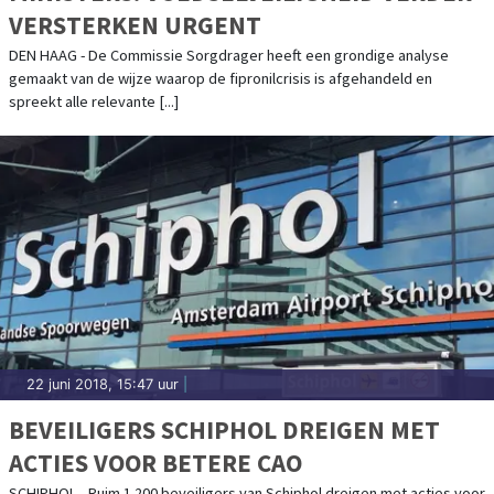
VERSTERKEN URGENT
DEN HAAG - De Commissie Sorgdrager heeft een grondige analyse
gemaakt van de wijze waarop de fipronilcrisis is afgehandeld en
spreekt alle relevante [...]
22 juni 2018, 15:47 uur
|
BEVEILIGERS SCHIPHOL DREIGEN MET
ACTIES VOOR BETERE CAO
SCHIPHOL - Ruim 1.200 beveiligers van Schiphol dreigen met acties voor