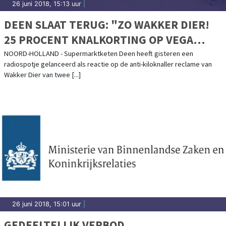
26 juni 2018, 15:13 uur
|
DEEN SLAAT TERUG: "ZO WAKKER DIER!
25 PROCENT KNALKORTING OP VEGA
VLEESVERVANGERS"
NOORD-HOLLAND - Supermarktketen Deen heeft gisteren een
radiospotje gelanceerd als reactie op de anti-kiloknaller reclame van
Wakker Dier van twee [...]
26 juni 2018, 15:01 uur
|
GEDEELTELIJK VERBOD