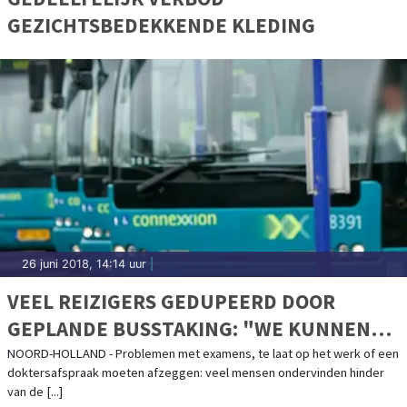
GEZICHTSBEDEKKENDE KLEDING
26 juni 2018, 14:14 uur
|
VEEL REIZIGERS GEDUPEERD DOOR
GEPLANDE BUSSTAKING: "WE KUNNEN
LETTERLIJK GEEN KANT OP"
NOORD-HOLLAND - Problemen met examens, te laat op het werk of een
doktersafspraak moeten afzeggen: veel mensen ondervinden hinder
van de [...]