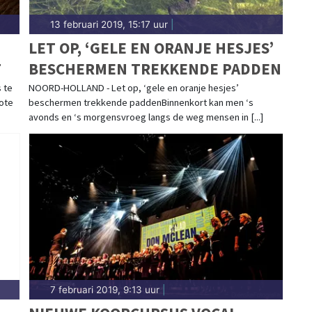
13 februari 2019, 15:17 uur
|
LET OP, ‘GELE EN ORANJE HESJES’
T
BESCHERMEN TREKKENDE PADDEN
 te
NOORD-HOLLAND - Let op, ‘gele en oranje hesjes’
rote
beschermen trekkende paddenBinnenkort kan men ‘s
avonds en ‘s morgensvroeg langs de weg mensen in [...]
7 februari 2019, 9:13 uur
|