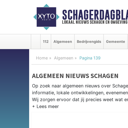
SCHAGERDAGBL
lokaal nieuws schagen en omgeving
112
Algemeen
Bedrijvengids
Gemeente
Home
Algemeen
Pagina 139
ALGEMEEN NIEUWS SCHAGEN
Op zoek naar algemeen nieuws over Schage
informatie, lokale ontwikkelingen, eveneme
Wij zorgen ervoor dat jij precies weet wat er
PRAKTISCHE INFORMATIE SCHA
Van werkzaamheden op de N9 en N241 tot e