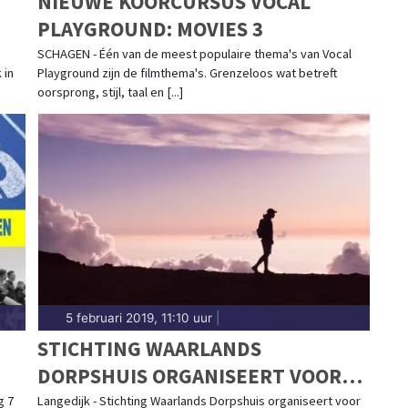
NIEUWE KOORCURSUS VOCAL
PLAYGROUND: MOVIES 3
SCHAGEN - Één van de meest populaire thema's van Vocal
 in
Playground zijn de filmthema's. Grenzeloos wat betreft
oorsprong, stijl, taal en [...]
5 februari 2019, 11:10 uur
|
STICHTING WAARLANDS
DORPSHUIS ORGANISEERT VOOR
DE DERDE KEER OP RIJ 24
g 7
Langedijk - Stichting Waarlands Dorpshuis organiseert voor