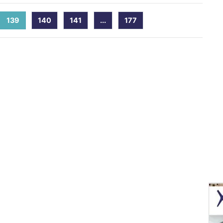
139
(current)
140
141
...
177