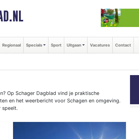
AD.NL
Regionaal
Specials
Sport
Uitgaan
Vacatures
Contact
n? Op Schager Dagblad vind je praktische
nten en het weerbericht voor Schagen en omgeving.
 speelt.
GEN
venementen als de Schager Markt en het