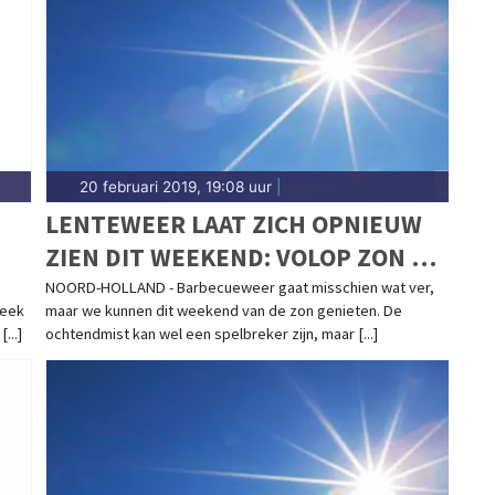
nd rondom Schagen.
20 februari 2019, 19:08 uur
|
LENTEWEER LAAT ZICH OPNIEUW
ZIEN DIT WEEKEND: VOLOP ZON EN
HOGE TEMPERATUREN
NOORD-HOLLAND - Barbecueweer gaat misschien wat ver,
heek
maar we kunnen dit weekend van de zon genieten. De
...]
ochtendmist kan wel een spelbreker zijn, maar [...]