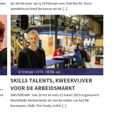
inen
de derde keer op rij 24 februari een Snerttocht. Deze
FEBRUARI EEN SNERTTOCHT
wandeltocht bied de keuze uit de [...]
4 februari 2019, 14:54 uur
|
SKILLS TALENTS, KWEEKVIJVER
VOOR DE ARBEIDSMARKT
om
AMSTERDAM - Van 20 tot en met 22 maart 2019 organiseert
WorldSkills Netherlands de vierde editie van het NK
beroepen, Skills The Finals, in RAI [...]