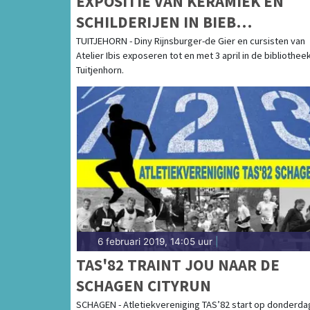
EXPOSITIE VAN KERAMIEK EN
SCHILDERIJEN IN BIEB
TUITJENHORN
TUITJEHORN - Diny Rijnsburger-de Gier en cursisten van
Atelier Ibis exposeren tot en met 3 april in de bibliotheek
Tuitjenhorn.
6 februari 2019, 14:05 uur
|
TAS'82 TRAINT JOU NAAR DE
SCHAGEN CITYRUN
SCHAGEN - Atletiekvereniging TAS’82 start op donderda