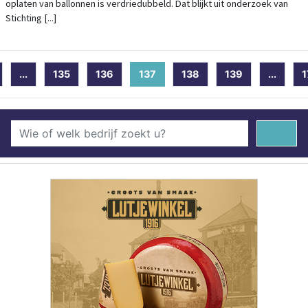
oplaten van ballonnen is verdriedubbeld. Dat blijkt uit onderzoek van
Stichting [...]
...
135
136
137
(current)
138
139
...
1