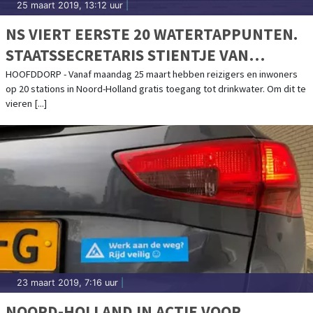
25 maart 2019, 13:12 uur
|
NS VIERT EERSTE 20 WATERTAPPUNTEN.
STAATSSECRETARIS STIENTJE VAN
VELDHOVEN OPENT WATERTAPPUNT IN
HOOFDDORP - Vanaf maandag 25 maart hebben reizigers en inwoners
op 20 stations in Noord-Holland gratis toegang tot drinkwater. Om dit te
HOOFDDORP
vieren [...]
23 maart 2019, 7:16 uur
|
NOORD-HOLLAND IN ACTIE VOOR