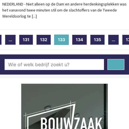
DODENHERDENKING
NEDERLAND - Niet alleen op de Dam en andere herdenkingsplekken was
het vanavond twee minuten stil om de slachtoffers van de Tweede
Wereldoorlog te [...]
...
131
132
133
(current)
134
135
...
1