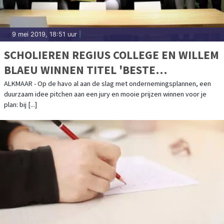
9 mei 2019, 18:51 uur
|
SCHOLIEREN REGIUS COLLEGE EN WILLEM
BLAEU WINNEN TITEL 'BESTE
ONDERNEMINGSPLAN'
ALKMAAR - Op de havo al aan de slag met ondernemingsplannen, een
duurzaam idee pitchen aan een jury en mooie prijzen winnen voor je
plan: bij [...]