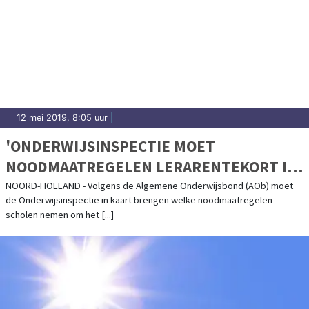
12 mei 2019, 8:05 uur
|
'ONDERWIJSINSPECTIE MOET
NOODMAATREGELEN LERARENTEKORT IN
KAART BRENGEN'
NOORD-HOLLAND - Volgens de Algemene Onderwijsbond (AOb) moet
de Onderwijsinspectie in kaart brengen welke noodmaatregelen
scholen nemen om het [...]