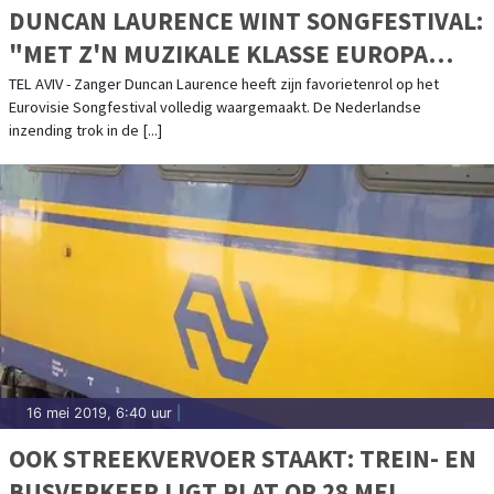
DUNCAN LAURENCE WINT SONGFESTIVAL:
"MET Z'N MUZIKALE KLASSE EUROPA
VEROVERD"
TEL AVIV - Zanger Duncan Laurence heeft zijn favorietenrol op het
Eurovisie Songfestival volledig waargemaakt. De Nederlandse
inzending trok in de [...]
16 mei 2019, 6:40 uur
|
OOK STREEKVERVOER STAAKT: TREIN- EN
BUSVERKEER LIGT PLAT OP 28 MEI