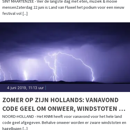
SINT MAARTENZEE - Vier de langste dag met eten, muziek & mooie
mensenZaterdag 22 juni is Land van Fluwel het podium voor een nieuw
festival vol [...]
4 juni 2019, 11:13 uur
|
ZOMER OP ZIJN HOLLANDS: VANAVOND
CODE GEEL OM ONWEER, WINDSTOTEN EN
HAGEL
NOORD-HOLLAND - Het KNMI heeft voor vanavond voor het hele land
code geel afgegeven. Behalve onweer worden er zware windstoten en
hagelbuien [...]