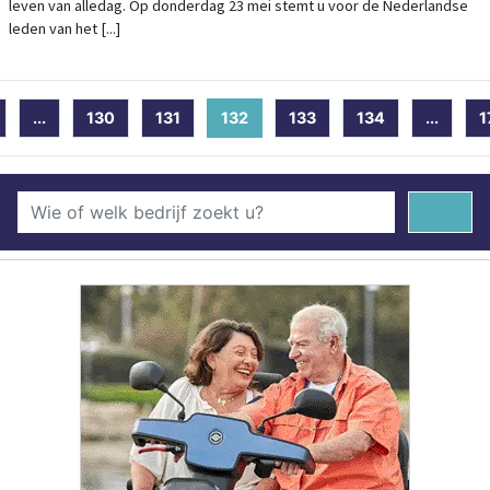
leven van alledag. Op donderdag 23 mei stemt u voor de Nederlandse
leden van het [...]
...
130
131
132
(current)
133
134
...
1