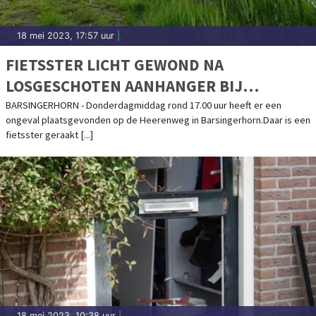
18 mei 2023, 17:57 uur
|
FIETSSTER LICHT GEWOND NA
LOSGESCHOTEN AANHANGER BIJ
BARSINGERHORN
BARSINGERHORN - Donderdagmiddag rond 17.00 uur heeft er een
ongeval plaatsgevonden op de Heerenweg in Barsingerhorn.Daar is een
fietsster geraakt [...]
18 mei 2023, 10:38 uur
|