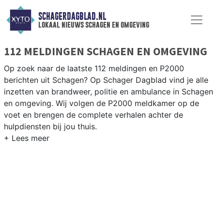
SCHAGERDAGBLAD.NL
lokaal nieuws schagen en omgeving
112 MELDINGEN SCHAGEN EN OMGEVING
Op zoek naar de laatste 112 meldingen en P2000
berichten uit Schagen? Op Schager Dagblad vind je alle
inzetten van brandweer, politie en ambulance in Schagen
en omgeving. Wij volgen de P2000 meldkamer op de
voet en brengen de complete verhalen achter de
hulpdiensten bij jou thuis.
P2000 MELDINGEN SCHAGEN
Van incidenten op de N9 en de N241 tot meldingen in
Schagen centrum, Warmenhuizen, Hensbroek en Sint
Maarten — onze redactie brengt het 112-nieuws.