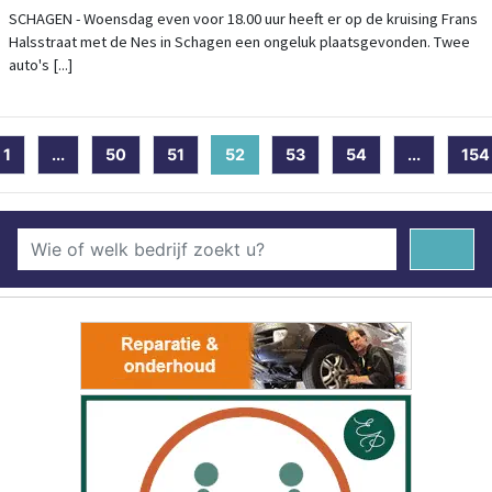
SCHAGEN - Woensdag even voor 18.00 uur heeft er op de kruising Frans
Halsstraat met de Nes in Schagen een ongeluk plaatsgevonden. Twee
auto's [...]
1
...
50
51
52
(current)
53
54
...
154