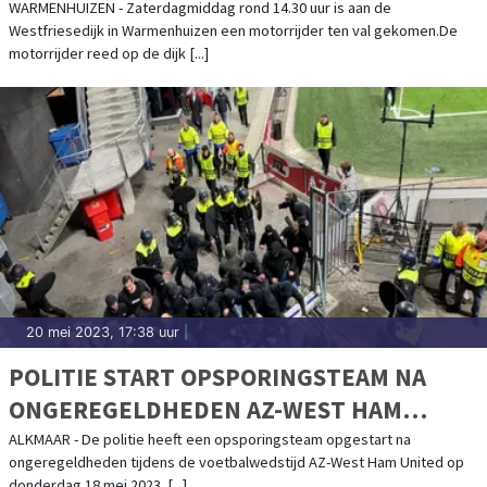
WARMENHUIZEN - Zaterdagmiddag rond 14.30 uur is aan de
Westfriesedijk in Warmenhuizen een motorrijder ten val gekomen.De
motorrijder reed op de dijk [...]
20 mei 2023, 17:38 uur
|
POLITIE START OPSPORINGSTEAM NA
ONGEREGELDHEDEN AZ-WEST HAM
UNITED
ALKMAAR - De politie heeft een opsporingsteam opgestart na
ongeregeldheden tijdens de voetbalwedstijd AZ-West Ham United op
donderdag 18 mei 2023. [...]