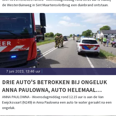
de Westerduinweg in Sint Maartensvlotbrug een duinbrand ontstaan.
7 juni 2023, 13:46 uur
|
DRIE AUTO'S BETROKKEN BIJ ONGELUK
ANNA PAULOWNA, AUTO HELEMAAL
ONDER WATER
ANNA PAULOWNA - Woensdagmiddag rond 12.15 uur is aan de Van
Ewijcksvaart (N249) in Anna Paulowna een auto te water geraakt na een
ongeluk.