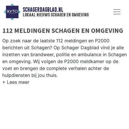
SCHAGERDAGBLAD.NL
lokaal nieuws schagen en omgeving
112 MELDINGEN SCHAGEN EN OMGEVING
Op zoek naar de laatste 112 meldingen en P2000
berichten uit Schagen? Op Schager Dagblad vind je alle
inzetten van brandweer, politie en ambulance in Schagen
en omgeving. Wij volgen de P2000 meldkamer op de
voet en brengen de complete verhalen achter de
hulpdiensten bij jou thuis.
P2000 MELDINGEN SCHAGEN
Van incidenten op de N9 en de N241 tot meldingen in
Schagen centrum, Warmenhuizen, Hensbroek en Sint
Maarten — onze redactie brengt het 112-nieuws.