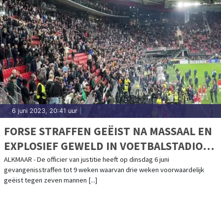
6 juni 2023, 20:41 uur
|
FORSE STRAFFEN GEËIST NA MASSAAL EN
EXPLOSIEF GEWELD IN VOETBALSTADION
ALKMAAR
ALKMAAR - De officier van justitie heeft op dinsdag 6 juni
gevangenisstraffen tot 9 weken waarvan drie weken voorwaardelijk
geëist tegen zeven mannen [...]