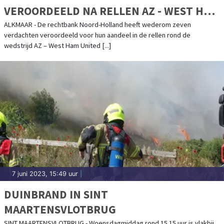
VEROORDEELD NA RELLEN AZ - WEST HAM
UNITED
ALKMAAR - De rechtbank Noord-Holland heeft wederom zeven
verdachten veroordeeld voor hun aandeel in de rellen rond de
wedstrijd AZ – West Ham United [...]
7 juni 2023, 15:49 uur
|
DUINBRAND IN SINT
MAARTENSVLOTBRUG
SINT MAARTENSVLOTBRUG - Woensdagmiddag rond 15.15 uur is vlakbij