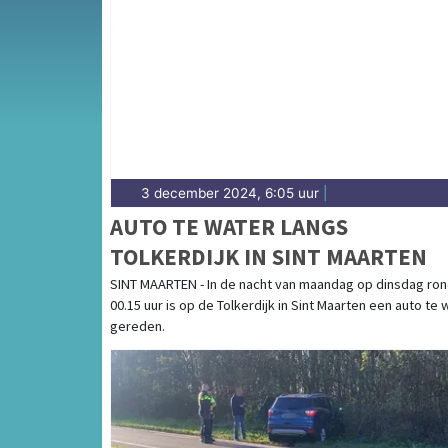
Van incidenten op de N9 en de N241 tot me
Hensbroek en Sint Maarten — onze redactie
3 december 2024, 6:05 uur
|
AUTO TE WATER LANGS
TOLKERDIJK IN SINT MAARTEN
SINT MAARTEN - In de nacht van maandag op dinsdag ro
00.15 uur is op de Tolkerdijk in Sint Maarten een auto te 
gereden.