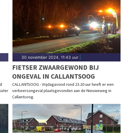
ldingen in Schagen centrum, Warmenhuizen,
 brengt het 112-nieuws.
30 november 2024, 11:43 uur
|
FIETSER ZWAARGEWOND BIJ
ONGEVAL IN CALLANTSOOG
nd
CALLANTSOOG - Vrijdagavond rond 23.20 uur heeft er een
water
verkeersongeval plaatsgevonden aan de Nieuweweg in
Callantsoog.