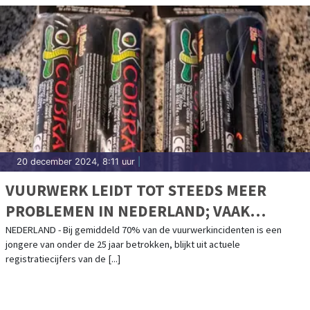
20 december 2024, 8:11 uur
|
VUURWERK LEIDT TOT STEEDS MEER
PROBLEMEN IN NEDERLAND; VAAK
TIENERS BETROKKEN BIJ INCIDENTEN
NEDERLAND - Bij gemiddeld 70% van de vuurwerkincidenten is een
jongere van onder de 25 jaar betrokken, blijkt uit actuele
registratiecijfers van de [...]