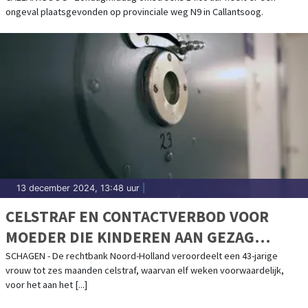
ongeval plaatsgevonden op provinciale weg N9 in Callantsoog.
13 december 2024, 13:48 uur
|
CELSTRAF EN CONTACTVERBOD VOOR
MOEDER DIE KINDEREN AAN GEZAG
ONTTROK
SCHAGEN - De rechtbank Noord-Holland veroordeelt een 43-jarige
vrouw tot zes maanden celstraf, waarvan elf weken voorwaardelijk,
voor het aan het [...]