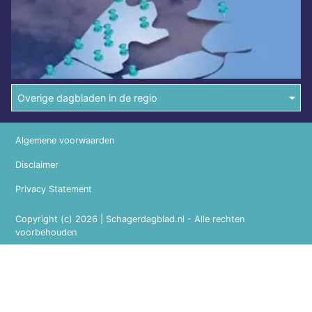
Overige dagbladen in de regio
Algemene voorwaarden
Disclaimer
Privacy Statement
Copyright (c) 2026 | Schagerdagblad.nl - Alle rechten
voorbehouden