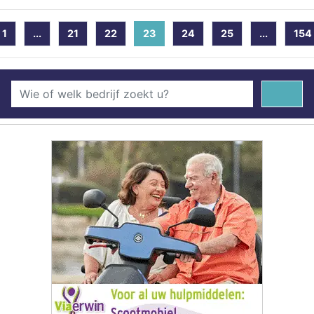
1
...
21
22
23
(current)
24
25
...
154