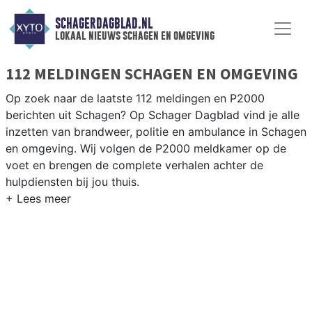
SCHAGERDAGBLAD.NL
lokaal nieuws schagen en omgeving
112 MELDINGEN SCHAGEN EN OMGEVING
Op zoek naar de laatste 112 meldingen en P2000
berichten uit Schagen? Op Schager Dagblad vind je alle
inzetten van brandweer, politie en ambulance in Schagen
en omgeving. Wij volgen de P2000 meldkamer op de
voet en brengen de complete verhalen achter de
hulpdiensten bij jou thuis.
P2000 MELDINGEN SCHAGEN
Van incidenten op de N9 en de N241 tot meldingen in
Schagen centrum, Warmenhuizen, Hensbroek en Sint
Maarten — onze redactie brengt het 112-nieuws.