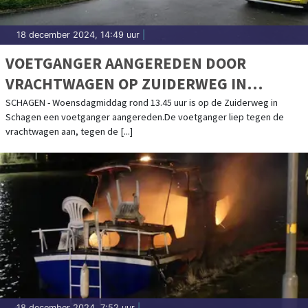
18 december 2024, 14:49 uur
|
VOETGANGER AANGEREDEN DOOR
VRACHTWAGEN OP ZUIDERWEG IN
SCHAGEN
SCHAGEN - Woensdagmiddag rond 13.45 uur is op de Zuiderweg in
Schagen een voetganger aangereden.De voetganger liep tegen de
vrachtwagen aan, tegen de [...]
18 december 2024, 7:52 uur
|