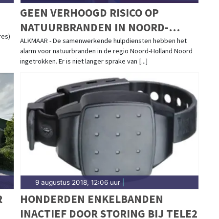
GEEN VERHOOGD RISICO OP
NATUURBRANDEN IN NOORD-
res)
HOLLAND NOORD
ALKMAAR - De samenwerkende hulpdiensten hebben het
alarm voor natuurbranden in de regio Noord-Holland Noord
ingetrokken. Er is niet langer sprake van [...]
9 augustus 2018, 12:06 uur
|
R
HONDERDEN ENKELBANDEN
INACTIEF DOOR STORING BIJ TELE2