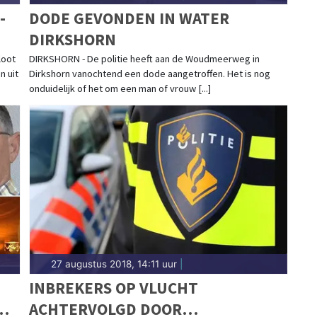
-
DODE GEVONDEN IN WATER
DIRKSHORN
loot
DIRKSHORN - De politie heeft aan de Woudmeerweg in
n uit
Dirkshorn vanochtend een dode aangetroffen. Het is nog
onduidelijk of het om een man of vrouw [...]
27 augustus 2018, 14:11 uur
|
INBREKERS OP VLUCHT
N
ACHTERVOLGD DOOR