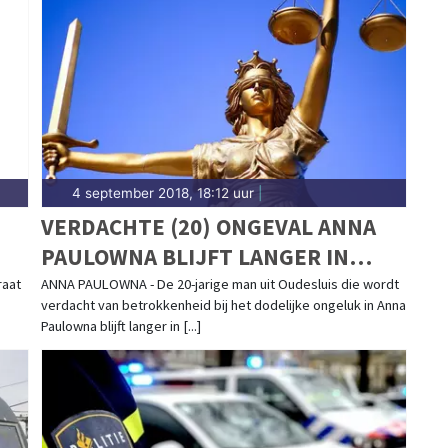
ldingen in Schagen centrum, Warmenhuizen,
 brengt het 112-nieuws.
4 september 2018, 18:12 uur
|
VERDACHTE (20) ONGEVAL ANNA
PAULOWNA BLIJFT LANGER IN
VOORARREST
raat
ANNA PAULOWNA - De 20-jarige man uit Oudesluis die wordt
verdacht van betrokkenheid bij het dodelijke ongeluk in Anna
Paulowna blijft langer in [...]