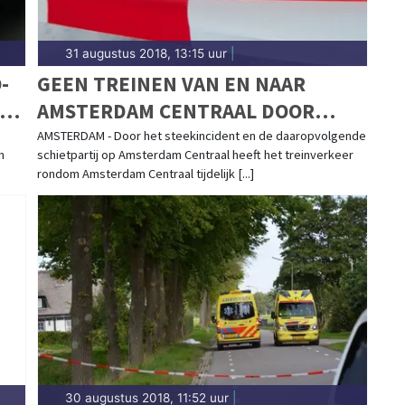
31 augustus 2018, 13:15 uur
|
-
GEEN TREINEN VAN EN NAAR
AMSTERDAM CENTRAAL DOOR
STEEKPARTIJ
AMSTERDAM - Door het steekincident en de daaropvolgende
n
schietpartij op Amsterdam Centraal heeft het treinverkeer
rondom Amsterdam Centraal tijdelijk [...]
30 augustus 2018, 11:52 uur
|