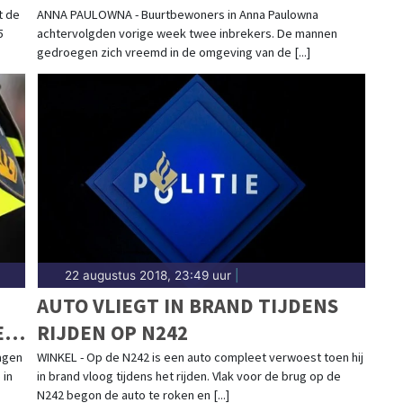
IJ
BUURTBEWONERS ANNA
t de
ANNA PAULOWNA - Buurtbewoners in Anna Paulowna
5
achtervolgden vorige week twee inbrekers. De mannen
PAULOWNA
gedroegen zich vreemd in de omgeving van de [...]
22 augustus 2018, 23:49 uur
|
AUTO VLIEGT IN BRAND TIJDENS
E
RIJDEN OP N242
agen
WINKEL - Op de N242 is een auto compleet verwoest toen hij
 in
in brand vloog tijdens het rijden. Vlak voor de brug op de
N242 begon de auto te roken en [...]