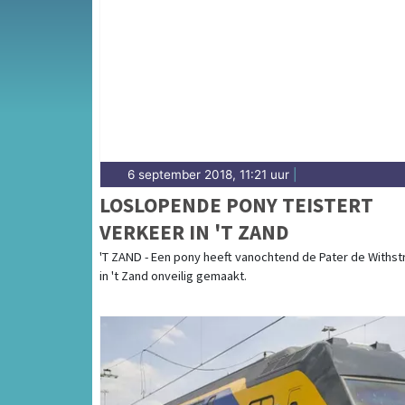
Van incidenten op de N9 en de N241 tot me
Hensbroek en Sint Maarten — onze redactie
6 september 2018, 11:21 uur
|
LOSLOPENDE PONY TEISTERT
VERKEER IN 'T ZAND
'T ZAND - Een pony heeft vanochtend de Pater de Withst
in 't Zand onveilig gemaakt.