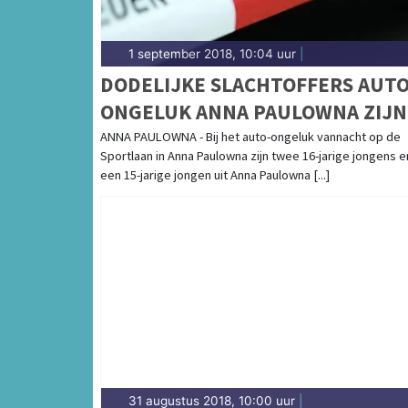
1 september 2018, 10:04 uur
|
DODELIJKE SLACHTOFFERS AUTO
ONGELUK ANNA PAULOWNA ZIJN
DRIE TIENERS
ANNA PAULOWNA - Bij het auto-ongeluk vannacht op de
Sportlaan in Anna Paulowna zijn twee 16-jarige jongens e
een 15-jarige jongen uit Anna Paulowna [...]
31 augustus 2018, 10:00 uur
|