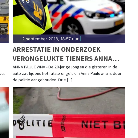
2 september 2018, 18:57 uur
|
ARRESTATIE IN ONDERZOEK
VERONGELUKTE TIENERS ANNA
PAULOWNA: 20-JARIGE INZITTENDE
ANNA PAULOWNA - De 20-jarige jongen die gisteren in de
il.
auto zat tijdens het fatale ongeluk in Anna Paulowna is door
NU VERDACHTE
de politie aangehouden. Drie [...]