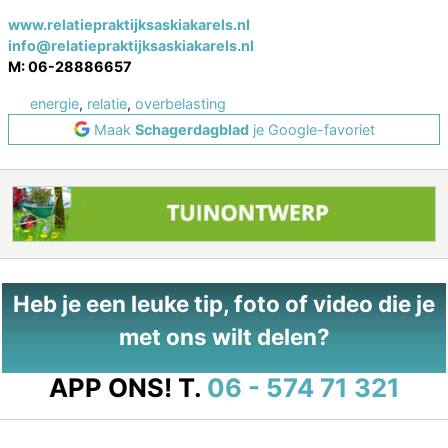
www.relatiepraktijksaskiakarels.nl
info@relatiepraktijksaskiakarels.nl
M: 06-28886657
energie
,
relatie
,
overbelasting
Maak
Schagerdagblad
je Google-favoriet
Heb je een leuke tip, foto of video die je
met ons wilt delen?
APP ONS!
T.
06 - 574 71 321