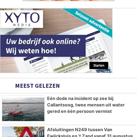
MEEST GELEZEN
Eén dode na incident op zee bij
Callantsoog, twee mensen uit water
gered en één persoon vermist
Afsluitingen N249 tussen Van
Ewijcksluis en ’t Zand vanaf 31 augustus