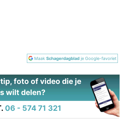
Maak
Schagerdagblad
je Google-favoriet
ip, foto of video die je
s wilt delen?
.
06 - 574 71 321