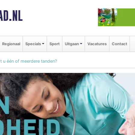
AD.NL
Regionaal
Specials
Sport
Uitgaan
Vacatures
Contact
t u één of meerdere tanden?