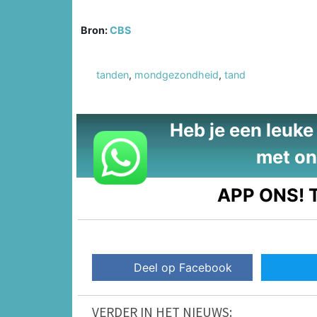
Bron:
CBS
tanden
,
mondgezondheid
,
tand
Heb je een leuke t
met on
APP ONS!
T
Deel op Facebook
VERDER IN HET NIEUWS: