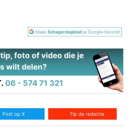
Maak
Schagerdagblad
je Google-favoriet
ip, foto of video die je
s wilt delen?
.
06 - 574 71 321
Post op X
Tip de redactie