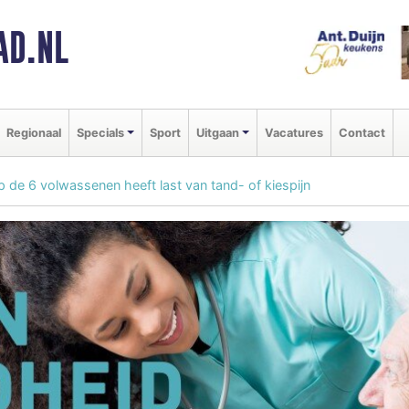
AD.NL
Regionaal
Specials
Sport
Uitgaan
Vacatures
Contact
p de 6 volwassenen heeft last van tand- of kiespijn