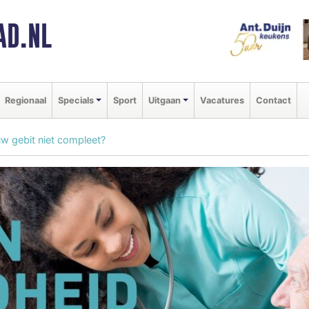
AD.NL
Regionaal
Specials
Sport
Uitgaan
Vacatures
Contact
uw gebit niet compleet?