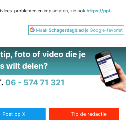
ndvlees-problemen en implantaten, zie ook
https://ppi-
Maak
Schagerdagblad
je Google-favoriet
ip, foto of video die je
s wilt delen?
.
06 - 574 71 321
Post op X
Tip de redactie