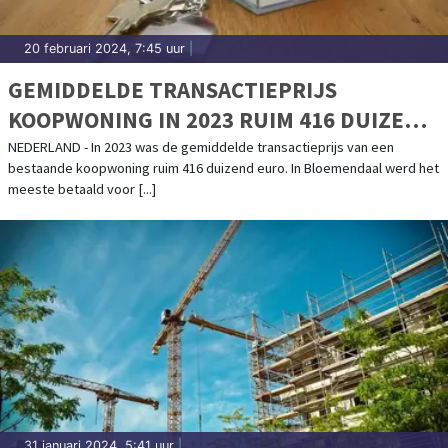
20 februari 2024, 7:45 uur
|
GEMIDDELDE TRANSACTIEPRIJS
KOOPWONING IN 2023 RUIM 416 DUIZEND
EURO
NEDERLAND - In 2023 was de gemiddelde transactieprijs van een
bestaande koopwoning ruim 416 duizend euro. In Bloemendaal werd het
meeste betaald voor [...]
31 januari 2024, 5:41 uur
|