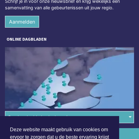
Schrijf je in voor onze nieuwsbrief en krijg wekelijks een
samenvatting van alle gebeurtenissen uit jouw regio.
Aanmelden
ONLINE DAGBLADEN
Overige dagbladen in de regio
Deze website maakt gebruik van cookies om
Algemene voorwaarden
ervoor te zorgen dat u de beste ervaring krijgt