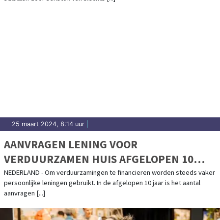
25 maart 2024, 8:14 uur
|
AANVRAGEN LENING VOOR
VERDUURZAMEN HUIS AFGELOPEN 10
JAAR VERACHTVOUDIGD
NEDERLAND - Om verduurzamingen te financieren worden steeds vaker
persoonlijke leningen gebruikt. In de afgelopen 10 jaar is het aantal
aanvragen [...]