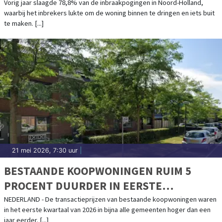
Vorig jaar slaagde 78,8% van de inbraakpogingen in Noord-Holland,
waarbij het inbrekers lukte om de woning binnen te dringen en iets buit
te maken. [...]
21 mei 2026, 7:30 uur
|
BESTAANDE KOOPWONINGEN RUIM 5
PROCENT DUURDER IN EERSTE
KWARTAAL
NEDERLAND - De transactieprijzen van bestaande koopwoningen waren
in het eerste kwartaal van 2026 in bijna alle gemeenten hoger dan een
jaar eerder. [...]