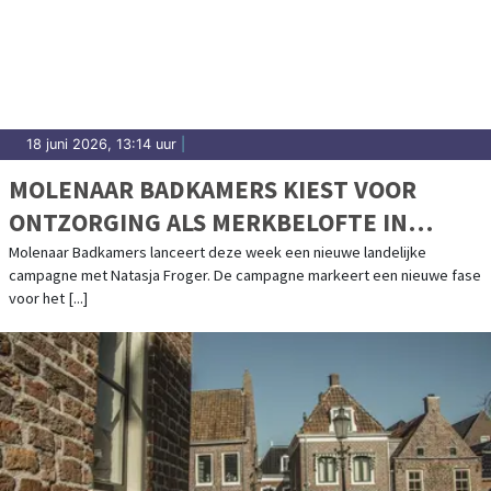
18 juni 2026, 13:14 uur
|
MOLENAAR BADKAMERS KIEST VOOR
ONTZORGING ALS MERKBELOFTE IN
NIEUWE CAMPAGNE MET NATASJA
Molenaar Badkamers lanceert deze week een nieuwe landelijke
campagne met Natasja Froger. De campagne markeert een nieuwe fase
FROGER
voor het [...]