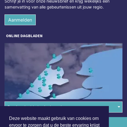
Schrijf je in voor onze nieuwsbrief en krijg wekelijks een
samenvatting van alle gebeurtenissen uit jouw regio.
Aanmelden
ONLINE DAGBLADEN
Overige dagbladen in de regio
Deze website maakt gebruik van cookies om
Algemene voorwaarden
ervoor te zorgen dat u de beste ervaring krijgt