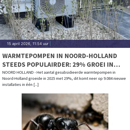
15 april 2026, 11:54 uur
|
WARMTEPOMPEN IN NOORD-HOLLAND
STEEDS POPULAIRDER: 29% GROEI IN
2025
NOORD HOLLAND - Het aantal gesubsidieerde warmtepompen in
Noord-Holland groeide in 2025 met 29%, dit komt neer op 9.084 nieuwe
installaties in één [...]