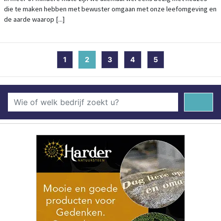
die te maken hebben met bewuster omgaan met onze leefomgeving en
de aarde waarop [...]
1
2
(current)
3
4
5