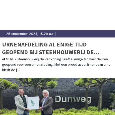
25 september 2024, 15:29 uur
|
URNENAFDELING AL ENIGE TIJD
GEOPEND BIJ STEENHOUWERIJ DE
VERBINDING
ALMERE - Steenhouwerij de Verbinding heeft al enige tijd haar deuren
geopend voor een urnenafdeling. Met een breed assortiment aan urnen
biedt de [...]