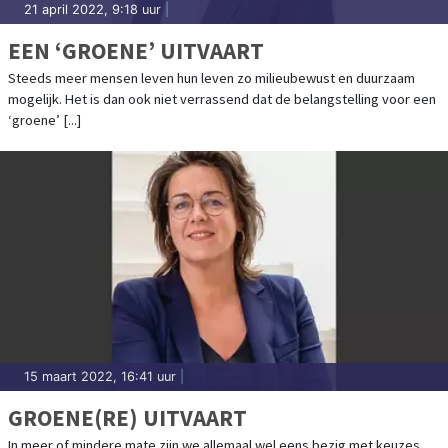
21 april 2022, 9:18 uur
|
EEN ‘GROENE’ UITVAART
Steeds meer mensen leven hun leven zo milieubewust en duurzaam
mogelijk. Het is dan ook niet verrassend dat de belangstelling voor een
‘groene’ [...]
15 maart 2022, 16:41 uur
|
GROENE(RE) UITVAART
In meer of mindere mate zijn we allemaal wel eens bezig met keuzes