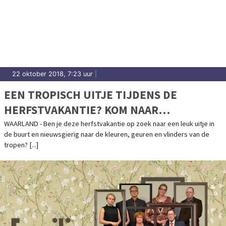
22 oktober 2018, 7:23 uur
|
EEN TROPISCH UITJE TIJDENS DE
HERFSTVAKANTIE? KOM NAAR
VLINDORADO!
WAARLAND - Ben je deze herfstvakantie op zoek naar een leuk uitje in
de buurt en nieuwsgierig naar de kleuren, geuren en vlinders van de
tropen? [...]