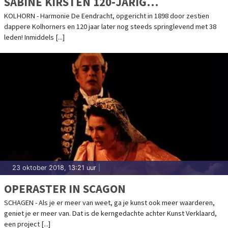
SABINE KIRSTEN 120-JARIG
JUBILEUMCONCERT
KOLHORN - Harmonie De Eendracht, opgericht in 1898 door zestien
dappere Kolhorners en 120 jaar later nog steeds springlevend met 38
leden! Inmiddels [...]
23 oktober 2018, 13:21 uur
|
OPERASTER IN SCAGON
SCHAGEN - Als je er meer van weet, ga je kunst ook meer waarderen,
geniet je er meer van. Dat is de kerngedachte achter Kunst Verklaard,
een project [...]