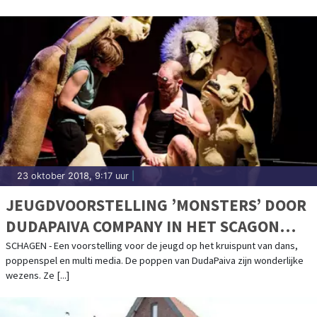
23 oktober 2018, 9:17 uur
|
JEUGDVOORSTELLING ’MONSTERS’ DOOR
DUDAPAIVA COMPANY IN HET SCAGON
THEATER
SCHAGEN - Een voorstelling voor de jeugd op het kruispunt van dans,
poppenspel en multi media. De poppen van DudaPaiva zijn wonderlijke
wezens. Ze [...]