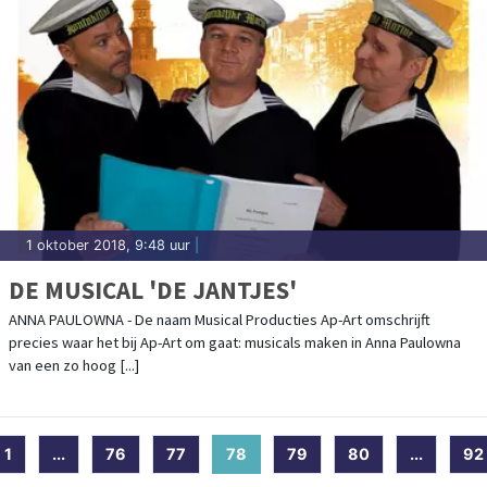
1 oktober 2018, 9:48 uur
|
DE MUSICAL 'DE JANTJES'
ANNA PAULOWNA - De naam Musical Producties Ap-Art omschrijft
precies waar het bij Ap-Art om gaat: musicals maken in Anna Paulowna
van een zo hoog [...]
1
...
76
77
78
(current)
79
80
...
92