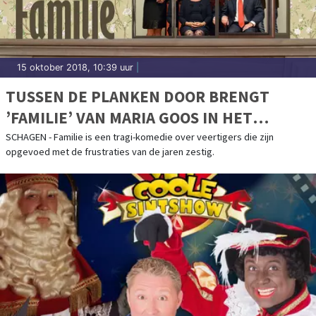
15 oktober 2018, 10:39 uur
|
TUSSEN DE PLANKEN DOOR BRENGT
’FAMILIE’ VAN MARIA GOOS IN HET
SCAGON THEATER
SCHAGEN - Familie is een tragi-komedie over veertigers die zijn
opgevoed met de frustraties van de jaren zestig.