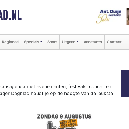
AD.NL
Regionaal
Specials
Sport
Uitgaan
Vacatures
Contact
tgaansagenda met evenementen, festivals, concerten
hager Dagblad houdt je op de hoogte van de leukste
ziekfestivals en culinaire events - ontdek het