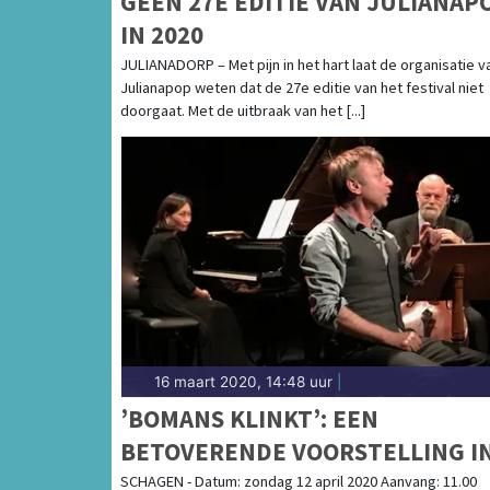
GEEN 27E EDITIE VAN JULIANAP
IN 2020
JULIANADORP – Met pijn in het hart laat de organisatie v
Julianapop weten dat de 27e editie van het festival niet
doorgaat. Met de uitbraak van het [...]
16 maart 2020, 14:48 uur
|
’BOMANS KLINKT’: EEN
BETOVERENDE VOORSTELLING I
HET SCAGON THEATER
SCHAGEN - Datum: zondag 12 april 2020 Aanvang: 11.00