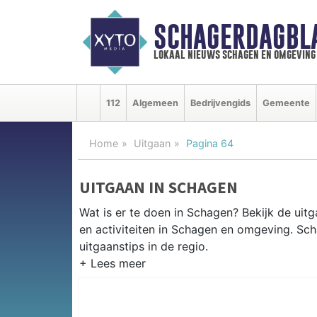
SCHAGERDAGBL
lokaal nieuws schagen en omgeving
112
Algemeen
Bedrijvengids
Gemeente
Home
Uitgaan
Pagina 64
UITGAAN IN SCHAGEN
Wat is er te doen in Schagen? Bekijk de ui
en activiteiten in Schagen en omgeving. Sc
uitgaanstips in de regio.
EVENEMENTEN SCHAGEN
Van markten en culturele evenementen tot mu