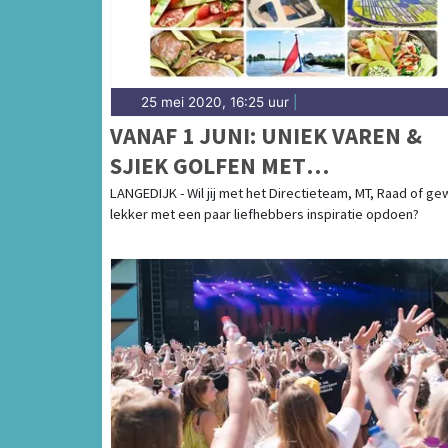
25 mei 2020, 16:25 uur
|
VANAF 1 JUNI: UNIEK VAREN &
SJIEK GOLFEN MET
LANGEDIJKERUITJE.COM
LANGEDIJK - Wil jij met het Directieteam, MT, Raad of g
lekker met een paar liefhebbers inspiratie opdoen?