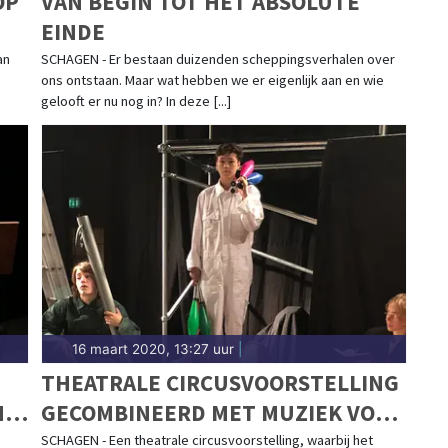
OP
VAN BEGIN TOT HET ABSOLUTE
EINDE
an
SCHAGEN - Er bestaan duizenden scheppingsverhalen over
ons ontstaan. Maar wat hebben we er eigenlijk aan en wie
gelooft er nu nog in? In deze [...]
16 maart 2020, 13:27 uur
|
THEATRALE CIRCUSVOORSTELLING
N
GECOMBINEERD MET MUZIEK VOOR
JONG EN OUD! IN HET SCAGON
SCHAGEN - Een theatrale circusvoorstelling, waarbij het