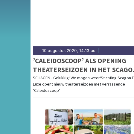
complete uitgaansaanbod op schagerdagbla
10 augustus 2020, 14:13 uur
|
’CALEIDOSCOOP’ ALS OPENING
THEATERSEIZOEN IN HET SCAGO
THEATER
SCHAGEN - Gelukkig! We mogen weer!Stichting Scagon 
Luxe opent nieuw theaterseizoen met verrassende
’Caleidoscoop’