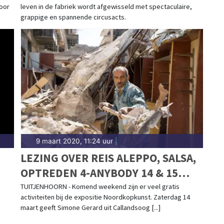
voor
leven in de fabriek wordt afgewisseld met spectaculaire,
THEATER
grappige en spannende circusacts.
9 maart 2020, 11:24 uur
|
LEZING OVER REIS ALEPPO, SALSA,
OPTREDEN 4-ANYBODY 14 & 15
MAART BIJ NOORDKOPKUNST
TUITJENHOORN - Komend weekend zijn er veel gratis
activiteiten bij de expositie Noordkopkunst. Zaterdag 14
maart geeft Simone Gerard uit Callandsoog [...]