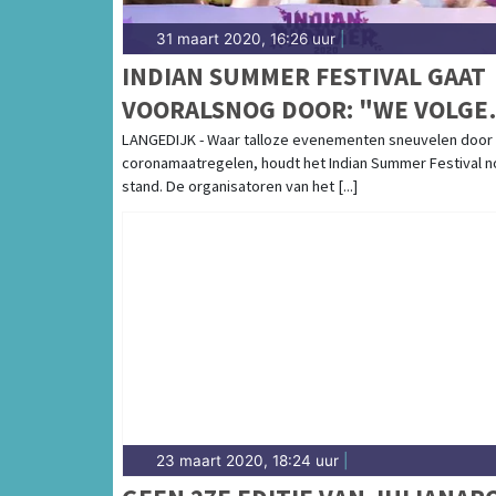
31 maart 2020, 16:26 uur
|
INDIAN SUMMER FESTIVAL GAAT
VOORALSNOG DOOR: "WE VOLGE
DE MAATREGELEN VAN DE
LANGEDIJK - Waar talloze evenementen sneuvelen door
coronamaatregelen, houdt het Indian Summer Festival 
OVERHEID"
stand. De organisatoren van het [...]
23 maart 2020, 18:24 uur
|