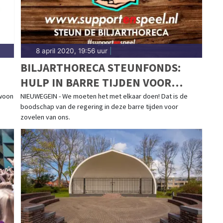
8 april 2020, 19:56 uur
|
BILJARTHORECA STEUNFONDS:
HULP IN BARRE TIJDEN VOOR
LOKALITEITEN, ZALEN, CAFÉS
ewoon
NIEUWEGEIN - We moeten het met elkaar doen! Dat is de
boodschap van de regering in deze barre tijden voor
zovelen van ons.