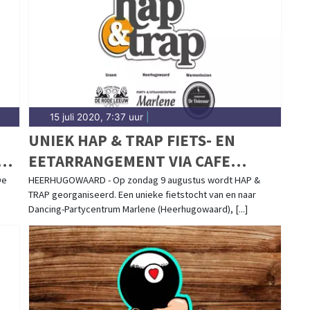
d.nl.
15 juli 2020, 7:37 uur
|
UNIEK HAP & TRAP FIETS- EN
N
EETARRANGEMENT VIA CAFE
MARLÈNE, DE RODE LEEUW EN DE
De
HEERHUGOWAARD - Op zondag 9 augustus wordt HAP &
TRAP georganiseerd. Een unieke fietstocht van en naar
OOIEVAAR
Dancing-Partycentrum Marlene (Heerhugowaard), [...]