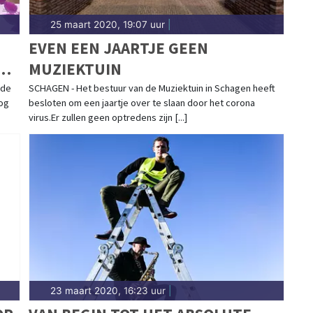
25 maart 2020, 19:07 uur
|
EVEN EEN JAARTJE GEEN
N
MUZIEKTUIN
 de
SCHAGEN - Het bestuur van de Muziektuin in Schagen heeft
nog
besloten om een jaartje over te slaan door het corona
virus.Er zullen geen optredens zijn [...]
23 maart 2020, 16:23 uur
|