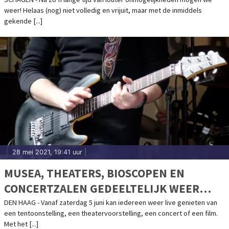
’CALEIDOSCOOP’
weer! Helaas (nog) niet volledig en vrijuit, maar met de inmiddels
gekende [...]
28 mei 2021, 19:41 uur
|
MUSEA, THEATERS, BIOSCOPEN EN
CONCERTZALEN GEDEELTELIJK WEER
OPEN VOOR PUBLIEK
DEN HAAG - Vanaf zaterdag 5 juni kan iedereen weer live genieten van
een tentoonstelling, een theatervoorstelling, een concert of een film.
Met het [...]