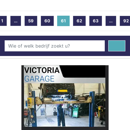
1
...
59
60
61
(current)
62
63
...
92