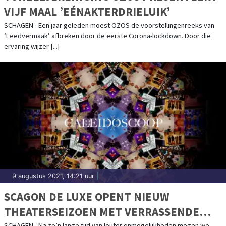
VIJF MAAL ’EÉNAKTERDRIELUIK’
SCHAGEN - Een jaar geleden moest OZOS de voorstellingenreeks van
’Leedvermaak’ afbreken door de eerste Corona-lockdown. Door die
ervaring wijzer [...]
9 augustus 2021, 14:21 uur
|
SCAGON DE LUXE OPENT NIEUW
THEATERSEIZOEN MET VERRASSENDE
SCHAGEN - Na zo’n lange tijd van louter onmogelijkheden mogen we