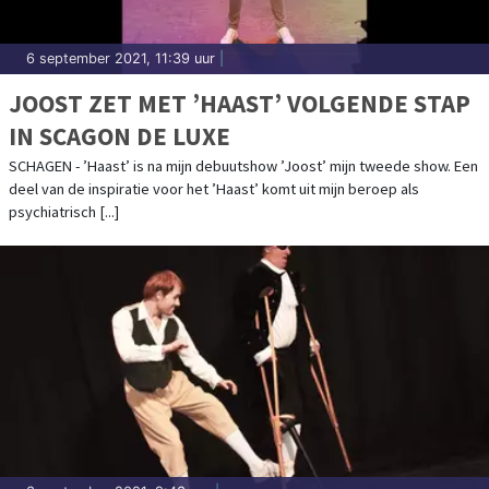
6 september 2021, 11:39 uur
|
JOOST ZET MET ’HAAST’ VOLGENDE STAP
IN SCAGON DE LUXE
SCHAGEN - ’Haast’ is na mijn debuutshow ’Joost’ mijn tweede show. Een
deel van de inspiratie voor het ’Haast’ komt uit mijn beroep als
psychiatrisch [...]