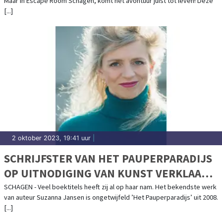
Maar in Escape Room Schagen, komt het avontuur juist tot leven! Deze
[...]
2 oktober 2023, 19:41 uur
|
SCHRIJFSTER VAN HET PAUPERPARADIJS
OP UITNODIGING VAN KUNST VERKLAARD
IN SCAGON DE LUXE
SCHAGEN - Veel boektitels heeft zij al op haar nam. Het bekendste werk
van auteur Suzanna Jansen is ongetwijfeld ’Het Pauperparadijs’ uit 2008.
[...]