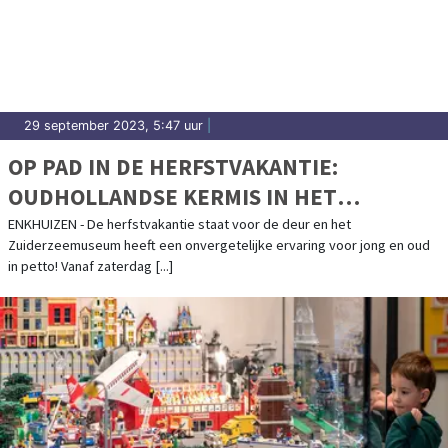
29 september 2023, 5:47 uur
|
OP PAD IN DE HERFSTVAKANTIE:
OUDHOLLANDSE KERMIS IN HET
ZUIDERZEEMUSEUM
ENKHUIZEN - De herfstvakantie staat voor de deur en het
Zuiderzeemuseum heeft een onvergetelijke ervaring voor jong en oud
in petto! Vanaf zaterdag [...]