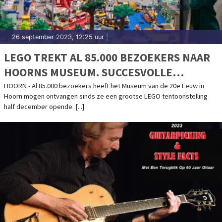
26 september 2023, 12:25 uur
|
LEGO TREKT AL 85.000 BEZOEKERS NAAR
HOORNS MUSEUM. SUCCESVOLLE
EXPOSITIE WORDT VERLENGD
HOORN - Al 85.000 bezoekers heeft het Museum van de 20e Eeuw in
Hoorn mogen ontvangen sinds ze een grootse LEGO tentoonstelling
half december opende. [...]