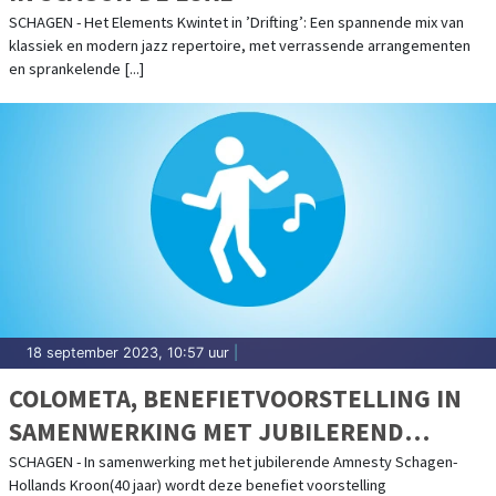
SCHAGEN - Het Elements Kwintet in ’Drifting’: Een spannende mix van
klassiek en modern jazz repertoire, met verrassende arrangementen
en sprankelende [...]
18 september 2023, 10:57 uur
|
COLOMETA, BENEFIETVOORSTELLING IN
SAMENWERKING MET JUBILEREND
AMNESTY SCHAGEN-HOLLANDS KROON IN
SCHAGEN - In samenwerking met het jubilerende Amnesty Schagen-
Hollands Kroon(40 jaar) wordt deze benefiet voorstelling