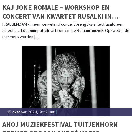
KAJ JONE ROMALE – WORKSHOP EN
CONCERT VAN KWARTET RUSALKI IN
KRABBENDAM
KRABBENDAM - In een wervelend concert brengt kwartet Rusalki een
selectie uit de onuitputtelijke bron van de Romani muziek. Opzwepende
nummers worden [...]
15 oktober 2024, 9:29 uur
|
AHOJ MUZIEKFESTIVAL TUITJENHORN