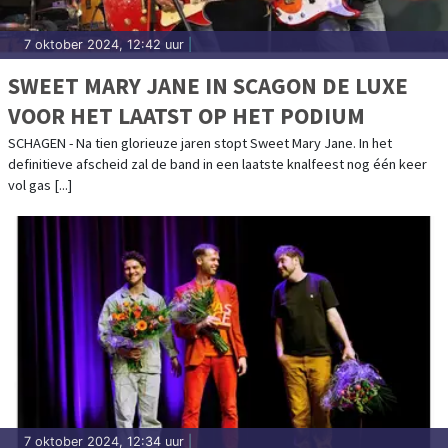
7 oktober 2024, 12:42 uur
|
SWEET MARY JANE IN SCAGON DE LUXE
VOOR HET LAATST OP HET PODIUM
SCHAGEN - Na tien glorieuze jaren stopt Sweet Mary Jane. In het
definitieve afscheid zal de band in een laatste knalfeest nog één keer
vol gas [...]
7 oktober 2024, 12:34 uur
|