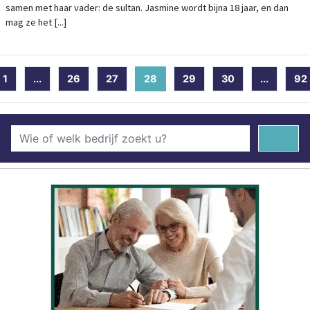
samen met haar vader: de sultan. Jasmine wordt bijna 18 jaar, en dan
mag ze het [...]
1
...
26
27
28
(current)
29
30
...
92