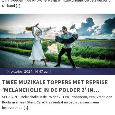
zijn invloeden in de Afro-Amerikaanse muziektraditie. De dB Bluesband!
De band [...]
14 oktober 2024, 14:47 uur
|
TWEE MUZIKALE TOPPERS MET REPRISE
’MELANCHOLIE IN DE POLDER 2’ IN
SCAGON DE LUXE
SCHAGEN - ’Melancholie in de Polder 2’: Een Bandoneon, een Gitaar, een
Bodhran en een Stem. Carel Kraayenhof en Leoni Jansen in een
betoverende [...]