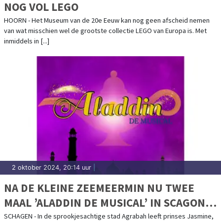
NOG VOL LEGO
HOORN - Het Museum van de 20e Eeuw kan nog geen afscheid nemen
van wat misschien wel de grootste collectie LEGO van Europa is. Met
inmiddels in [...]
2 oktober 2024, 20:14 uur
|
NA DE KLEINE ZEEMEERMIN NU TWEE
MAAL ’ALADDIN DE MUSICAL’ IN SCAGON
DE LUXE
SCHAGEN - In de sprookjesachtige stad Agrabah leeft prinses Jasmine,